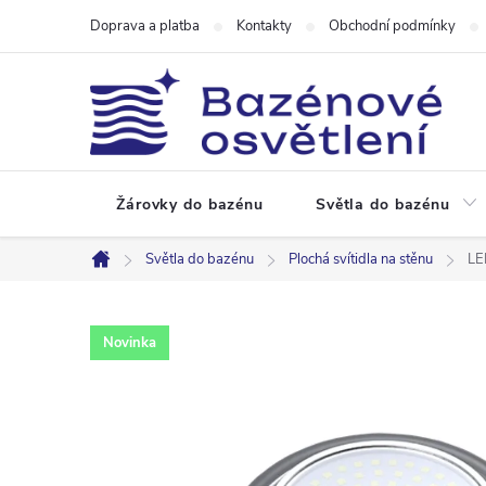
Přejít
Doprava a platba
Kontakty
Obchodní podmínky
na
obsah
Žárovky do bazénu
Světla do bazénu
Světla do bazénu
Plochá svítidla na stěnu
LE
Domů
Novinka