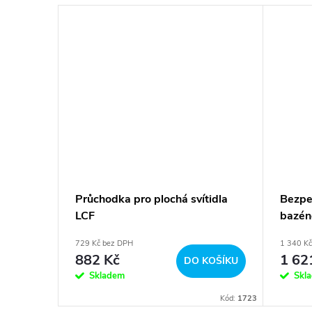
Průchodka pro plochá svítidla
Bezpe
LCF
bazén
729 Kč bez DPH
1 340 K
882 Kč
1 62
DO KOŠÍKU
Skladem
Skl
Kód:
1723