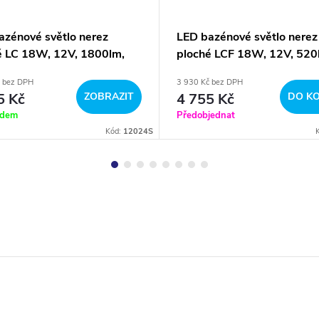
azénové světlo nerez
LED bazénové světlo nerez
é LC 18W, 12V, 1800lm,
ploché LCF 18W, 12V, 520
barevné RGB - WiFi, exter
č bez DPH
3 930 Kč bez DPH
ovládání
5 Kč
ZOBRAZIT
4 755 Kč
DO KO
adem
Předobjednat
Kód:
12024S