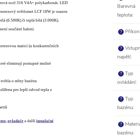
rezová ocel 316 V4A+ polykarbonát. LED
Barevná
 nerezový světlomet LCF 18W je osazen
teplota
:
lá (6.500K) či teplá bílá (3.000K).
není součástí balení.
Příkon
?
 nerezovou maticí (u konkurenčních
Vstupn
?
napětí
:
které eliminují postupné možné
Typ
?
 světla o stěny bazénu
ovládání
:
šířena pro lepší odvod tepla z
Typ
?
bazénu
:
etrů
tor
,
ovladače
a další
instalační
Materi
?
bazénu
: