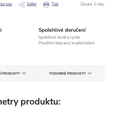
dací pes
Sdílet
Tisk
Záruka
:
2 roky
i
Spolehlivé doručení
Spolehlivě, levně a rychle
Prověření dopravci, kvalitní balení
CÍ PRODUKTY
PODOBNÉ PRODUKTY
etry produktu: