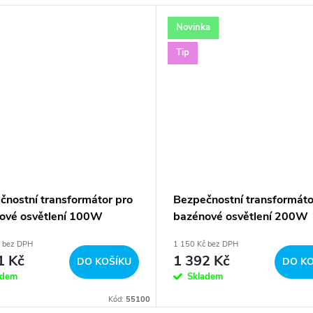
Novinka
Tip
čnostní transformátor pro
Bezpečnostní transformáto
ové osvětlení 100W
bazénové osvětlení 200W
č bez DPH
1 150 Kč bez DPH
1 Kč
1 392 Kč
DO KOŠÍKU
DO KO
adem
Skladem
Kód:
55100