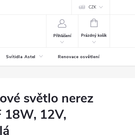
bjednávka
Reklamace
Jak balíme vaše objednávky
CZK
NÁKUPNÍ
KOŠÍK
Prázdný košík
Přihlášení
Svítidla Astel
Renovace osvětlení
Příslušen
vé světlo nerez
F 18W, 12V,
lá