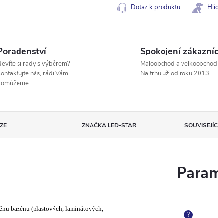
Dotaz k produktu
Hlí
Poradenství
Spokojení zákazníc
evíte si rady s výběrem?
Maloobchod a velkoobchod
ontaktujte nás, rádi Vám
Na trhu už od roku 2013
pomůžeme.
ZE
ZNAČKA
LED-STAR
SOUVISEJÍ
Param
těnu bazénu (plastových, laminátových,
?