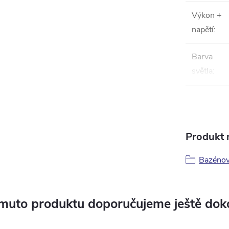
Výkon +
napětí
:
Barva
světla
:
Produkt n
Bazénov
muto produktu doporučujeme ještě dok