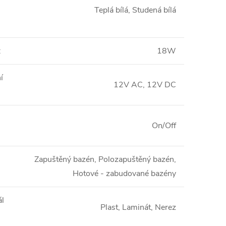
Teplá bílá, Studená bílá
:
18W
í
12V AC, 12V DC
On/Off
Zapuštěný bazén, Polozapuštěný bazén,
Hotové - zabudované bazény
ál
Plast, Laminát, Nerez