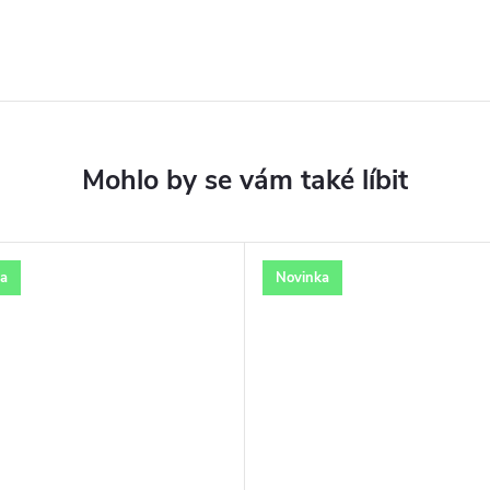
a
Novinka