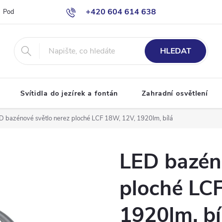
+420 604 614 638
Podmínky ochrany osobních údajů
Odstoupení od smlouvy
Moje o
info@bazenove-osvetleni.cz
HLEDAT
Svítidla do jezírek a fontán
Zahradní osvětlení
D bazénové světlo nerez ploché LCF 18W, 12V, 1920lm, bílá
LED bazéno
ploché LC
1920lm, bí