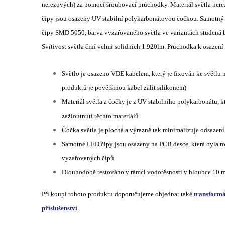
nerezových) za pomocí šroubovací průchodky. Materiál světla ne
čipy jsou osazeny UV stabilní polykarbonátovou čočkou. Samotný
čipy SMD 5050, barva vyzařovaného světla ve variantách studená bí
Svítivost světla činí velmi solidních 1.920lm. Průchodka k osazení 
Světlo je osazeno VDE kabelem, který je fixován ke světlu
produktů je povětšinou kabel zalit silikonem)
Materiál světla a čočky je z UV stabilního polykarbonátu, 
zažloutnutí těchto materiálů
Čočka světla je plochá a výrazně tak minimalizuje odsazení
Samotné LED čipy jsou osazeny na PCB desce, která byla roz
vyzařovaných čipů
Dlouhodobě testováno v rámci vodotěsnosti v hloubce 10 m
Při koupi tohoto produktu doporučujeme objednat také
transformá
příslušenství
.