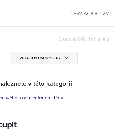
18W AC/DC12V
Studená bílá, Teplá bílá
VŠECHNY PARAMETRY
aleznete v této kategorii
á světla s osazením na stěnu
oupit