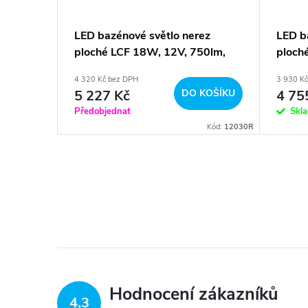
ché LCF
LED bazénové světlo nerez
LED b
vné RGB
ploché LCF 18W, 12V, 750lm,
ploch
barevné RGB
bílá
4 320 Kč bez DPH
3 930 K
KOŠÍKU
5 227 Kč
DO KOŠÍKU
4 75
Předobjednat
Skl
Kód:
12016R
Kód:
12030R
Hodnocení zákazníků
4,3