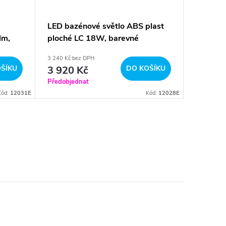
LED bazénové světlo ABS plast
LED baz
lm,
ploché LC 18W, barevné
ploché 
ní
RGBWW, externí ovládání, 12V
barevn
3 240 Kč bez DPH
4 428 Kč b
ŠÍKU
3 920 Kč
DO KOŠÍKU
5 358
Předobjednat
Sklad
Kód:
12031E
Kód:
12028E