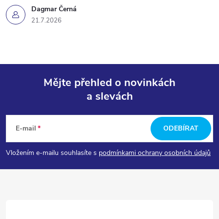
Dagmar Černá
21.7.2026
Mějte přehled o novinkách
a slevách
Z
á
E-mail
ODEBÍRAT
p
Vložením e-mailu souhlasíte s
podmínkami ochrany osobních údajů
a
t