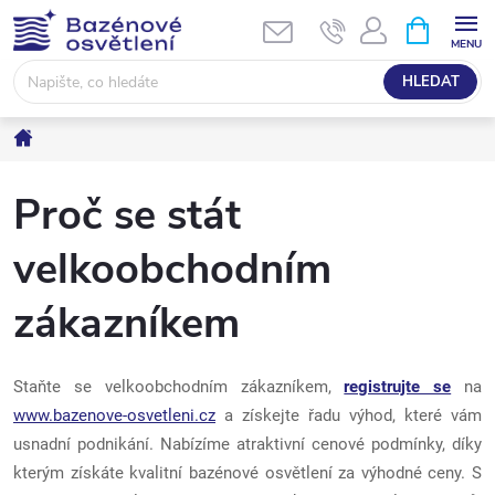
Přejít
NÁKUPNÍ
KOŠÍK
na
obsah
HLEDAT
Domů
Proč se stát
velkoobchodním
zákazníkem
Staňte se velkoobchodním zákazníkem,
registrujte se
na
www.bazenove-osvetleni.cz
a získejte řadu výhod, které vám
usnadní podnikání. Nabízíme atraktivní cenové podmínky, díky
kterým získáte kvalitní bazénové osvětlení za výhodné ceny. S