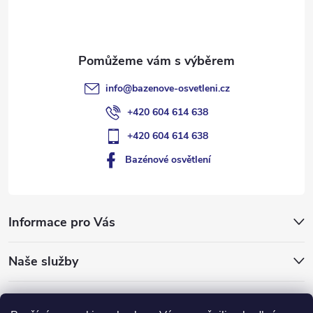
í
info
@
bazenove-osvetleni.cz
+420 604 614 638
+420 604 614 638
Bazénové osvětlení
Informace pro Vás
Naše služby
Typy pro vás