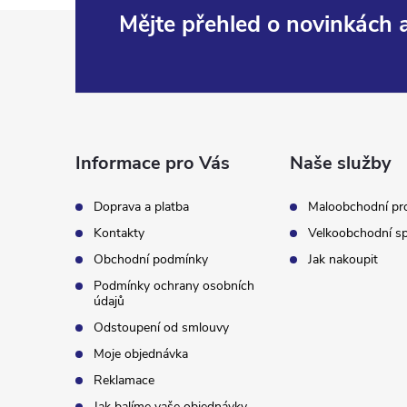
Z
Mějte přehled o novinkách
á
p
a
Informace pro Vás
Naše služby
t
Doprava a platba
Maloobchodní pr
Kontakty
Velkoobchodní sp
í
Obchodní podmínky
Jak nakoupit
Podmínky ochrany osobních
údajů
Odstoupení od smlouvy
Moje objednávka
Reklamace
Jak balíme vaše objednávky