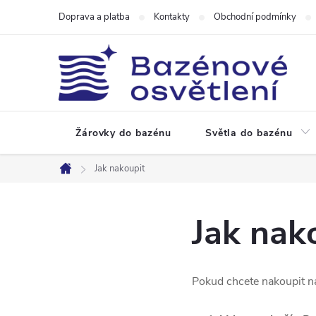
Přejít
Doprava a platba
Kontakty
Obchodní podmínky
na
obsah
Žárovky do bazénu
Světla do bazénu
Jak nakoupit
Domů
Jak nak
Pokud chcete nakoupit n