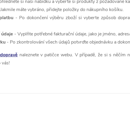
ohlédněte si naši nabídku a vyberte si produkty z požadované ka
 Jakmile máte vybráno, přidejte položky do nákupního košíku.
platbu
- Po dokončení výběru zboží si vyberte způsob doprav
 údaje
- Vyplňte potřebné fakturační údaje, jako je jméno, adres
vku
- Po zkontrolování všech údajů potvrďte objednávku a dokon
dopravě
naleznete v patičce webu. V případě, že si s něčím n
o vás!