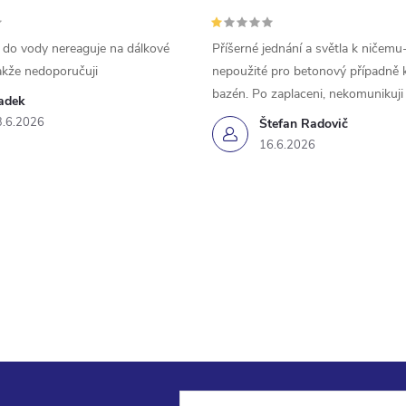
 do vody nereaguje na dálkové
Příšerné jednání a světla k ničemu
akže nedoporučuji
nepoužité pro betonový případně 
bazén. Po zaplaceni, nekomunikuji
adek
3.6.2026
Štefan Radovič
16.6.2026