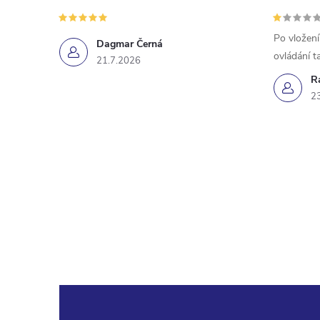
Po vložení
Dagmar Černá
ovládání t
21.7.2026
R
2