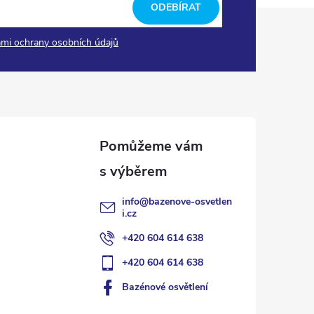
ODEBÍRAT
mi ochrany osobních údajů
info
@
bazenove-osvetlen
i.cz
+420 604 614 638
+420 604 614 638
Bazénové osvětlení