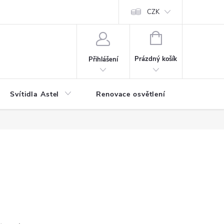
bjednávka
Reklamace
Jak balíme vaše objednávky
CZK
NÁKUPNÍ
KOŠÍK
Prázdný košík
Přihlášení
Svítidla Astel
Renovace osvětlení
Příslušen