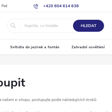
+420 604 614 638
Podmínky ochrany osobních údajů
Odstoupení od smlouvy
Moje o
info@bazenove-osvetleni.cz
HLEDAT
Svítidla do jezírek a fontán
Zahradní osvětlení
oupit
a našem e-shopu, postupujte podle následujících kroků: