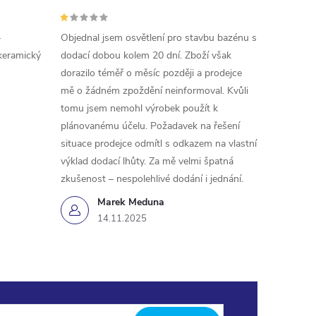
-
Objednal jsem osvětlení pro stavbu bazénu s
keramický
dodací dobou kolem 20 dní. Zboží však
dorazilo téměř o měsíc později a prodejce
mě o žádném zpoždění neinformoval. Kvůli
tomu jsem nemohl výrobek použít k
plánovanému účelu. Požadavek na řešení
situace prodejce odmítl s odkazem na vlastní
výklad dodací lhůty. Za mě velmi špatná
zkušenost – nespolehlivé dodání i jednání.
Marek Meduna
14.11.2025