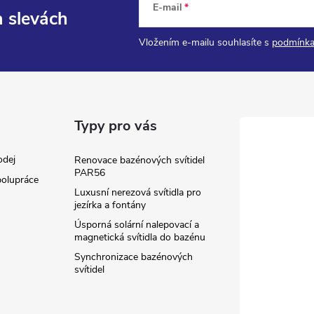
E-mail
a slevách
Vložením e-mailu souhlasíte s
podmínka
Typy pro vás
odej
Renovace bazénových svítidel
PAR56
olupráce
Luxusní nerezová svítidla pro
jezírka a fontány
Úsporná solární nalepovací a
magnetická svítidla do bazénu
Synchronizace bazénových
svítidel