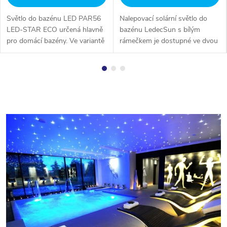
Světlo do bazénu LED PAR56
Nalepovací solární světlo do
LED-STAR ECO určená hlavně
bazénu LedecSun s bílým
pro domácí bazény. Ve variantě
rámečkem je dostupné ve dvou
studená nebo teplá
variantách barvy světla: denní
bílá. Vynikající poměr ceny,
bílá a modrá.Máte již
kvality a výkonu.
zabudovaný bazén a chcete jej
dodatečně...