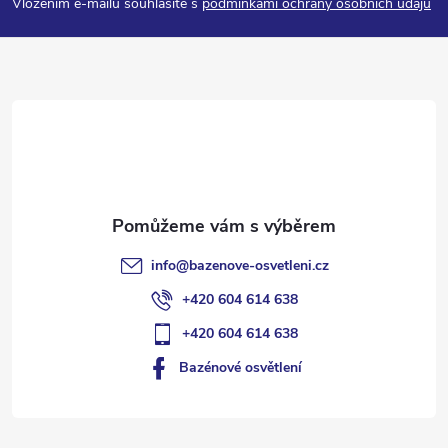
p
Vložením e-mailu souhlasíte s
podmínkami ochrany osobních údajů
a
t
í
info
@
bazenove-osvetleni.cz
+420 604 614 638
+420 604 614 638
Bazénové osvětlení