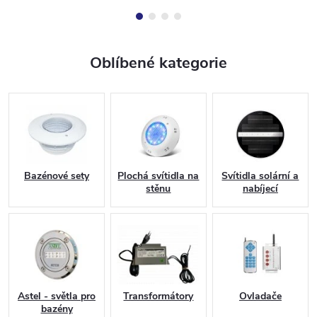
fontánách díky spolehlivé
konstrukce.Barva vyzařovaného
konverzi napětí. Zařízení pracuje
světla studená či teplá bílá.
se...
Svítivost 1.800lm.
Oblíbené kategorie
Bazénové sety
Plochá svítidla na
Svítidla solární a
stěnu
nabíjecí
Astel - světla pro
Transformátory
Ovladače
bazény