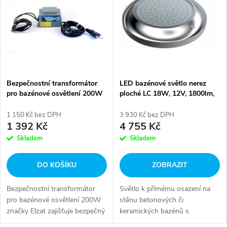
a
d
o
b
Bezpečnostní transformátor
LED bazénové světlo nerez
pro bazénové osvětlení 200W
ploché LC 18W, 12V, 1800lm,
a
bílá
1 150 Kč bez DPH
3 930 Kč bez DPH
z
1 392 Kč
4 755 Kč
Skladem
Skladem
é
n
DO KOŠÍKU
ZOBRAZIT
u
Bezpečnostní transformátor
Světlo k přímému osazení na
pro bazénové osvětlení 200W
stěnu betonových či
značky Elzat zajišťuje bezpečný
keramických bazénů s
provoz světel v bazénu i
minimálními zásahy do