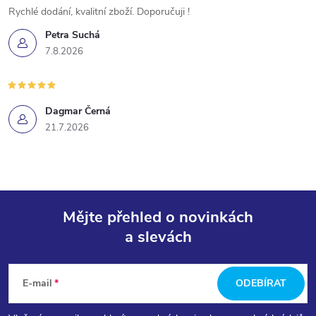
Rychlé dodání, kvalitní zboží. Doporučuji !
Petra Suchá
7.8.2026
Dagmar Černá
21.7.2026
Mějte přehled o novinkách
a slevách
Z
á
E-mail
ODEBÍRAT