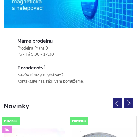
s
t
é
Máme prodejnu
n
Prodejna Praha 9
Po - Pá 9:00 - 17:30
a
Poradenství
s
Nevíte si rady s výběrem?
Kontaktujte nás, rádi Vám pomůžeme.
v
ě
Novinky
t
Novinka
Novinka
l
Tip