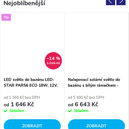
Nejoblíbenější
Tip
–14 %
1 936 Kč
LED světlo do bazénu LED-
Nalepovací solární světlo do
STAR PAR56 ECO 18W, 12V,
bazénu s bílým rámečkem -
1800lm, bílá
320lm
od 1 360 Kč bez DPH
od 5 490 Kč bez DPH
1 646 Kč
6 643 Kč
od
od
Skladem
Skladem
ZOBRAZIT
ZOBRAZIT