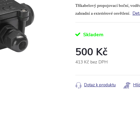
Tříkabelový propojovací boční, voděo
Det
zahradní a exteriérové osvětlení.
Skladem
500 Kč
413 Kč bez DPH
Měrná
cena:
Dotaz k produktu
Hlí