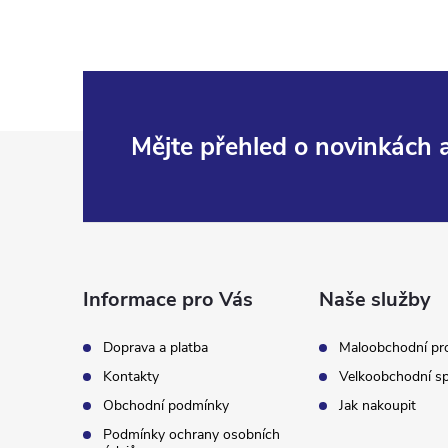
Z
Mějte přehled o novinkách
á
p
a
Informace pro Vás
Naše služby
t
Doprava a platba
Maloobchodní pr
Kontakty
Velkoobchodní sp
í
Obchodní podmínky
Jak nakoupit
Podmínky ochrany osobních