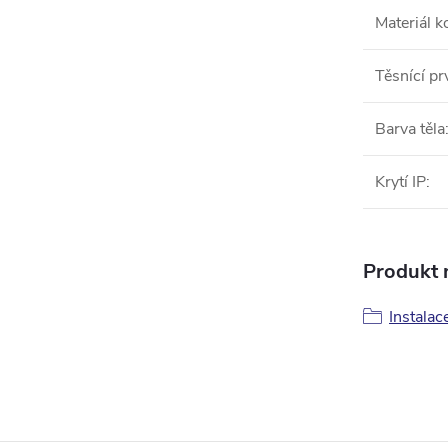
Materiál 
Těsnící pr
Barva těla
Krytí IP
:
Produkt n
Instalac