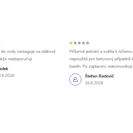
 do vody nereaguje na dálkové
Příšerné jednání a světla k ničemu
akže nedoporučuji
nepoužité pro betonový případně 
bazén. Po zaplaceni, nekomunikuji
adek
3.6.2026
Štefan Radovič
16.6.2026