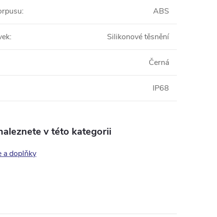
korpusu
:
ABS
vek
:
Silikonové těsnění
:
Černá
IP68
aleznete v této kategorii
e a doplňky