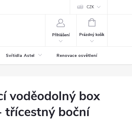
bjednávka
Reklamace
Jak balíme vaše objednávky
CZK
NÁKUPNÍ
KOŠÍK
Prázdný košík
Přihlášení
Svítidla Astel
Renovace osvětlení
Příslušen
cí voděodolný box
- třícestný boční