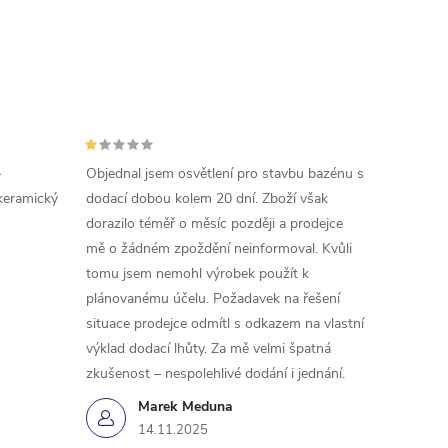
-
Objednal jsem osvětlení pro stavbu bazénu s
keramický
dodací dobou kolem 20 dní. Zboží však
dorazilo téměř o měsíc později a prodejce
mě o žádném zpoždění neinformoval. Kvůli
tomu jsem nemohl výrobek použít k
plánovanému účelu. Požadavek na řešení
situace prodejce odmítl s odkazem na vlastní
výklad dodací lhůty. Za mě velmi špatná
zkušenost – nespolehlivé dodání i jednání.
Marek Meduna
14.11.2025