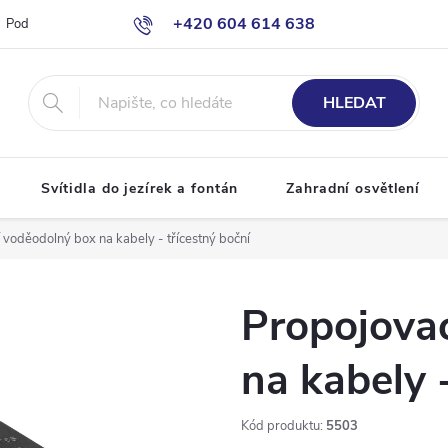
+420 604 614 638
Podmínky ochrany osobních údajů
Odstoupení od smlouvy
Moje o
info@bazenove-osvetleni.cz
HLEDAT
Svítidla do jezírek a fontán
Zahradní osvětlení
 voděodolný box na kabely - třícestný boční
Propojova
na kabely 
Kód produktu:
5503