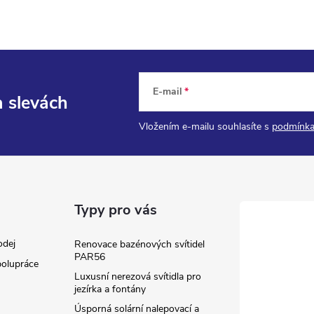
E-mail
a slevách
Vložením e-mailu souhlasíte s
podmínka
Typy pro vás
odej
Renovace bazénových svítidel
PAR56
olupráce
Luxusní nerezová svítidla pro
jezírka a fontány
Úsporná solární nalepovací a