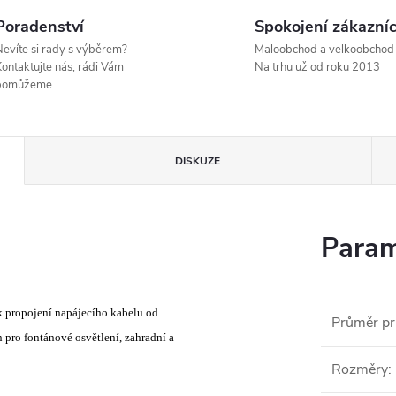
Poradenství
Spokojení zákazníc
evíte si rady s výběrem?
Maloobchod a velkoobchod
ontaktujte nás, rádi Vám
Na trhu už od roku 2013
pomůžeme.
DISKUZE
Param
k propojení napájecího kabelu od
Průměr p
n pro fontánové osvětlení, zahradní a
Rozměry
: