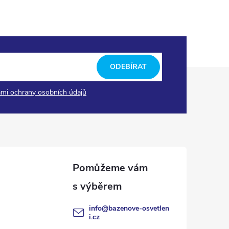
ODEBÍRAT
mi ochrany osobních údajů
info
@
bazenove-osvetlen
i.cz