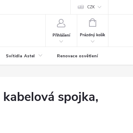
bjednávka
Reklamace
Jak balíme vaše objednávky
CZK
NÁKUPNÍ
KOŠÍK
Prázdný košík
Přihlášení
Svítidla Astel
Renovace osvětlení
Příslušen
kabelová spojka,