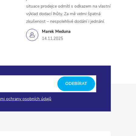
situace prodejce odmítl s odkazem na vlastní
výklad dodací lhůty. Za mě velmi špatná
zkušenost – nespolehlivé dodání i jednání.
Marek Meduna
14.11.2025
ODEBÍRAT
mi ochrany osobních údajů