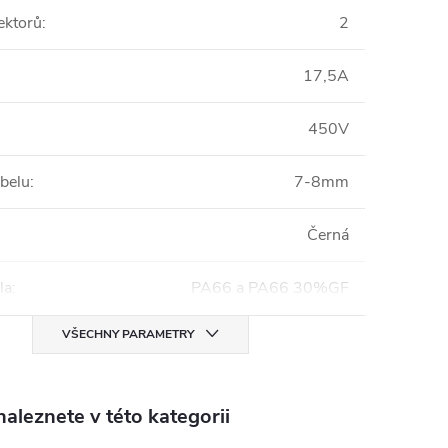
ektorů
:
2
17,5A
450V
belu
:
7-8mm
:
Černá
la
:
PA66 a PA66 30%GF
VŠECHNY PARAMETRY
aleznete v této kategorii