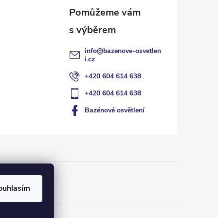
info
@
bazenove-osvetlen
i.cz
+420 604 614 638
+420 604 614 638
Bazénové osvětlení
ouhlasím