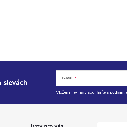
E-mail
a slevách
Vložením e-mailu souhlasíte s
podmínka
Typy pro vás