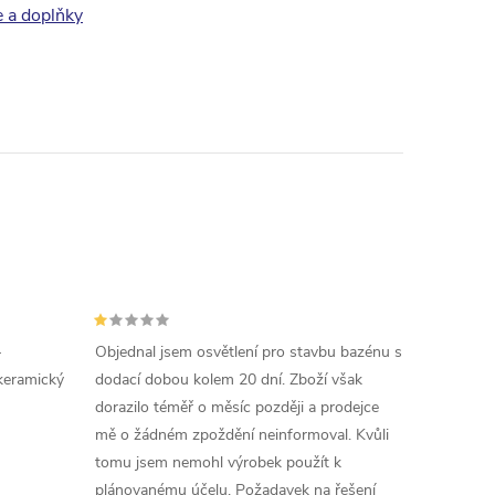
e a doplňky
-
Objednal jsem osvětlení pro stavbu bazénu s
keramický
dodací dobou kolem 20 dní. Zboží však
dorazilo téměř o měsíc později a prodejce
mě o žádném zpoždění neinformoval. Kvůli
tomu jsem nemohl výrobek použít k
plánovanému účelu. Požadavek na řešení