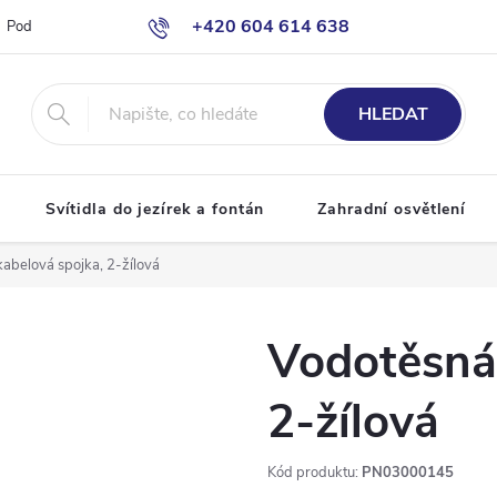
+420 604 614 638
Podmínky ochrany osobních údajů
Odstoupení od smlouvy
Moje o
info@bazenove-osvetleni.cz
HLEDAT
Svítidla do jezírek a fontán
Zahradní osvětlení
abelová spojka, 2-žílová
Vodotěsná 
2-žílová
Kód produktu:
PN03000145