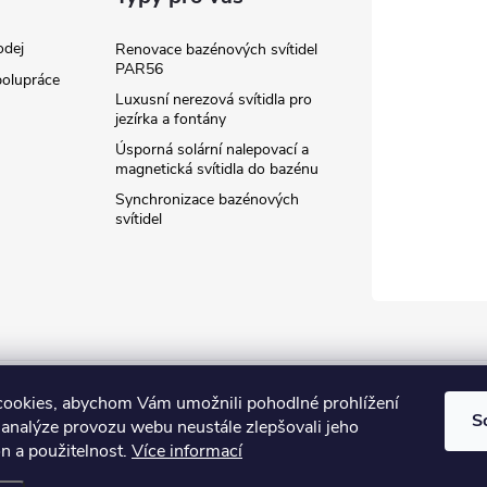
odej
Renovace bazénových svítidel
PAR56
olupráce
Luxusní nerezová svítidla pro
jezírka a fontány
Úsporná solární nalepovací a
magnetická svítidla do bazénu
Synchronizace bazénových
svítidel
ledlumin.cz
ookies, abychom Vám umožnili pohodlné prohlížení
S
 analýze provozu webu neustále zlepšovali jeho
n a použitelnost.
Více informací