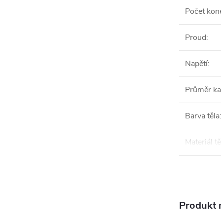
Počet kon
Proud
:
Napětí
:
Průměr ka
Barva těla
Materiál tě
Produkt n