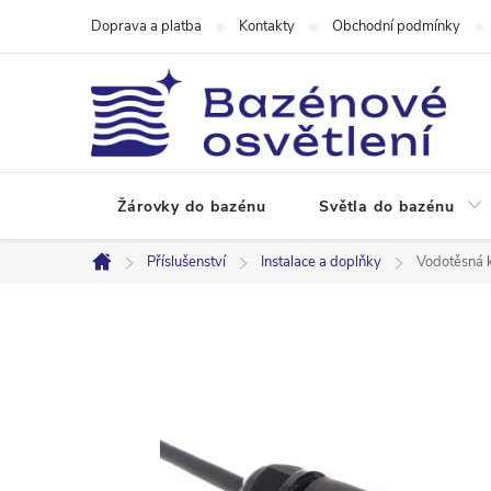
Přejít
Doprava a platba
Kontakty
Obchodní podmínky
na
obsah
Žárovky do bazénu
Světla do bazénu
Příslušenství
Instalace a doplňky
Vodotěsná k
Domů