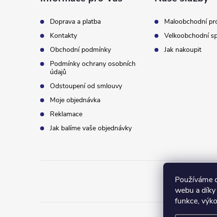
a
t
Doprava a platba
Maloobchodní pr
Kontakty
Velkoobchodní sp
í
Obchodní podmínky
Jak nakoupit
Podmínky ochrany osobních
údajů
Odstoupení od smlouvy
Moje objednávka
Reklamace
Jak balíme vaše objednávky
Používáme c
webu a díky
funkce, výko