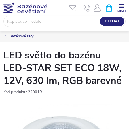
Přejít
NÁKUPNÍ
KOŠÍK
na
obsah
HLEDAT
Bazénové sety
LED světlo do bazénu
LED-STAR SET ECO 18W,
12V, 630 lm, RGB barevné
Kód produktu:
22001R