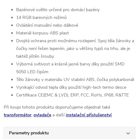
Bazénové světlo určené pro domácí bazény
14 RGB barevných režimů
Ovládání manuální nebo dálkové
Materiál korpusu ABS plast
Dvojitá ochrana proti možnému rozlepení. Spoj těla žárovky a
čočky není řešen lepením, jako u většiny typů na trhu, ale je
taktéž jištěn šrouby
Výborná svítivost a krásně jasné barvy díky použití SMD
5050 LED čipům
Tělo žárovky v materiálu UV stabilní ABS, čočka polykarbonát
Vynikající odvod tepla díky použití high-tech termo desce
Certifikace CE(EMC & LVD), ERP, FCC, RoHs, IP68, R&TTE
Při koupi tohoto produktu doporučujeme objednat také
transformátor
,
ovladače
a další
instalační příslušenství
.
Parametry produktu