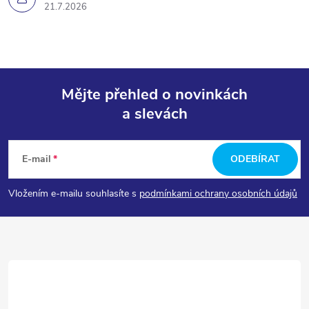
21.7.2026
Mějte přehled o novinkách
a slevách
Z
á
E-mail
ODEBÍRAT
p
Vložením e-mailu souhlasíte s
podmínkami ochrany osobních údajů
a
t
í