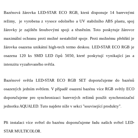
Bazénová žárovka LED-STAR ECO RGB,
která disponuje 14 barevnými
režimy,
je vyrobena z vysoce odolného a UV stabilního ABS plastu, spoj
žárovky je zajištěn šroubovými spoji a těsněním. Toto poskytuje žárovce
maximální ochranu proti možné nestabilitě spoje. Proti možnému přehřátí je
žárovka osazena unikátní high-tech termo deskou. LED-STAR ECO RGB je
osazena 120 ks SMD LED čipů 5050, které poskytují vynikající jas a
intenzitu vyzařovaného světla.
Bazénové světla LED-STAR ECO RGB SET doporučujeme do bazénů
osazených jedním světlem.
V případě osazení bazénu více RGB světly ECO
doporučujeme pro synchronizaci barevných režimů použít synchronizační
jednotku AQUALED. Tuto najdete níže v sekci "související produkty".
Při instalaci více světel do bazénu doporučujeme řadu našich světel LED-
STAR MULTICOLOR.