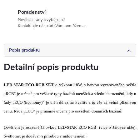
Poradenství
Nevíte si rady s výběrem?
Kontaktujte nás, rádi Vám pomůžeme.
Popis produktu
Detailní popis produktu
LED-STAR ECO RGB SET
o výkonu 18W, s barvou vyzařovaného světla
„RGB“ je určené pro veškeré typy bazénů menších a středních rozměrů, kdy u
řady „ECO (Economy)“ je brán důraz na kvalitu a to vše za velmi příznivou
cenu. Řada „ECO“ je primárně určena pro osvětlení domácích bazénů.
Osvětlení je osazené žárovkou LED-STAR ECO RGB (více o žárovce níže).
Světlomet je dodáván s přírubou a sadou těsnění.