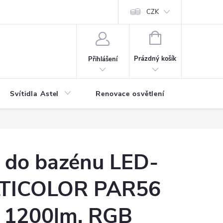
bjednávka
Reklamace
Jak balíme vaše objednávky
CZK
NÁKUPNÍ
KOŠÍK
Prázdný košík
Přihlášení
Svítidla Astel
Renovace osvětlení
Příslušen
o do bazénu LED-
TICOLOR PAR56
 1200lm, RGB