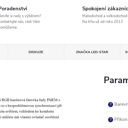
Poradenství
Spokojení zákazníc
evíte si rady s výběrem?
Maloobchod a velkoobchod
ontaktujte nás, rádi Vám
Na trhu už od roku 2013
pomůžeme.
DISKUZE
ZNAČKA
LED-STAR
S
Param
vní RGB bazénová žárovka řady PAR56 s
Barevn
?
 a to s bezproblémovou synchronizací při
dním světlem, vzhledem ke komfortu
můžete mít vlastní ovladač osvětlení
Příkon
?