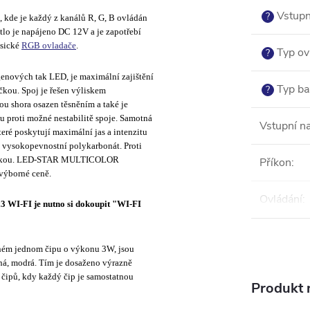
Vstupn
?
 kde je každý z kanálů R, G, B ovládán
ětlo je napájeno DC 12V a je zapotřebí
asické
RGB ovladače
.
Typ ov
?
enových tak LED, je maximální zajištění
Typ ba
?
čkou. Spoj je řešen výliskem
kou shora osazen těsněním a také je
u proti možné nestabilitě spoje. Samotná
Vstupní na
é poskytují maximální jas a intenzitu
a vysokopevnostní polykarbonát. Proti
o deskou. LED-STAR MULTICOLOR
Příkon
:
výborné ceně.
Ovládání
:
I-FI je nutno si dokoupit "WI-FI
m jednom čipu o výkonu 3W, jsou
ená, modrá. Tím je dosaženo výrazně
 čipů, kdy každý čip je samostatnou
Produkt n