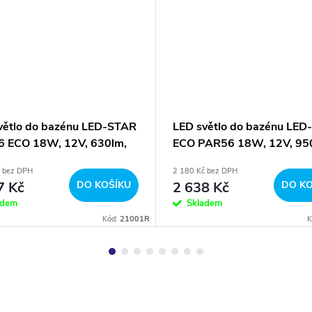
větlo do bazénu LED-STAR
LED světlo do bazénu LE
 ECO 18W, 12V, 630lm,
ECO PAR56 18W, 12V, 95
arevné
RGBWW barevné - WiFi, e
č bez DPH
2 180 Kč bez DPH
7 Kč
DO KOŠÍKU
2 638 Kč
DO KO
adem
Skladem
Kód:
21001R
K