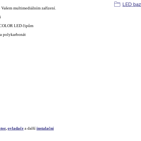
LED baz
e Vašem multimediálním zařízení.
i
LTICOLOR LED čipům
ka polykarbonát
tor
,
ovladače
a další
instalační