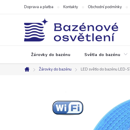
Přejít
Doprava a platba
Kontakty
Obchodní podmínky
na
obsah
Žárovky do bazénu
Světla do bazénu
Žárovky do bazénu
LED světlo do bazénu LED-
Domů