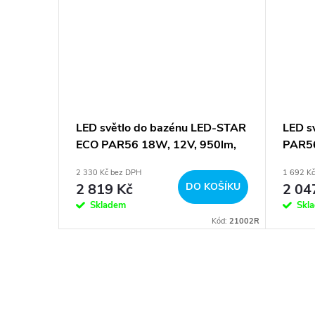
ED-STAR
LED světlo do bazénu LED-STAR
LED s
, bílá
ECO PAR56 18W, 12V, 950lm,
PAR56
RGBWW barevné
RGB b
2 330 Kč bez DPH
1 692 K
BRAZIT
2 819 Kč
DO KOŠÍKU
2 04
Skladem
Skl
Kód:
11002T
Kód:
21002R