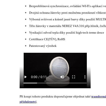
Bezproblémová synchronizace, ovládání WI-FI s aplikací v
Dvojitá ochrana žárovky proti možnému proniknutí vlhkost
Výborná svítivost a krásně jasné barvy díky použítí MU
Tělo žárovky v materiálu NEREZ V4A 316 příp.hliník, čoč
Vynikající odvod tepla díky použití high-tech termo desce
Certifikace CE(TÜV), RoHS
Patentovaný výrobek
Při koupi tohoto produktu doporučujeme objednat také
transformá
příslušenství
.