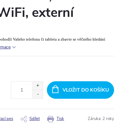
WiFi, externí
ohodlí Vašeho telefonu či tabletu a zbavte se věčného hledání
ormace
VLOŽIT DO KOŠÍKU
dací pes
Sdílet
Tisk
Záruka
:
2 roky