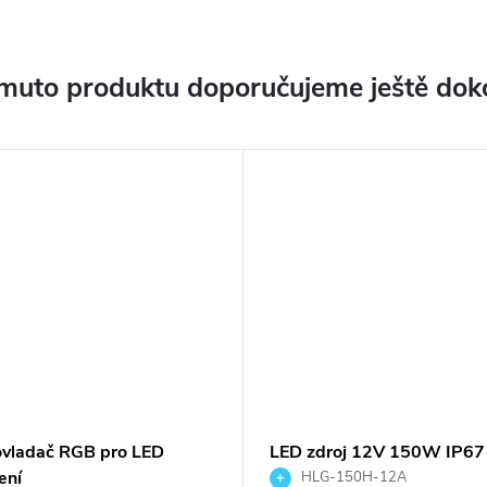
muto produktu doporučujeme ještě dok
ovladač RGB pro LED
LED zdroj 12V 150W IP67
ení
Well - HLG-150H-12A
HLG-150H-12A