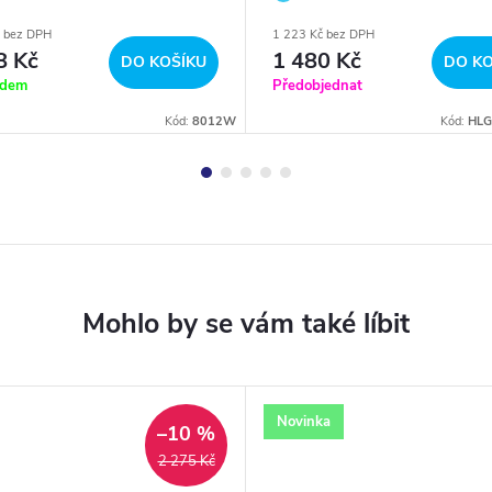
č bez DPH
1 223 Kč bez DPH
8 Kč
1 480 Kč
DO KOŠÍKU
DO KO
adem
Předobjednat
Kód:
8012W
Kód:
HLG
Novinka
–10 %
2 275 Kč