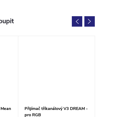
oupit
 Mean
Přijímač tříkanálový V3 DREAM -
Lampa p
pro RGB
PAR56, 