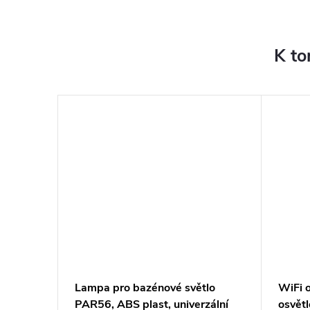
K to
tlo
Lampa pro bazénové světlo
WiFi 
PAR56, ABS plast, univerzální
osvětl