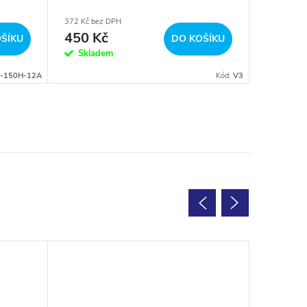
beton/k
372 Kč bez DPH
1 850 Kč b
450 Kč
2 239
ŠÍKU
DO KOŠÍKU
Skladem
Sklad
-150H-12A
Kód:
V3
Tip