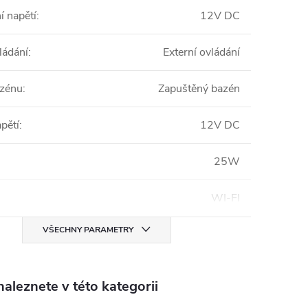
í napětí
:
12V DC
ládání
:
Externí ovládání
zénu
:
Zapuštěný bazén
pětí
:
12V DC
25W
WI-FI
VŠECHNY PARAMETRY
aleznete v této kategorii