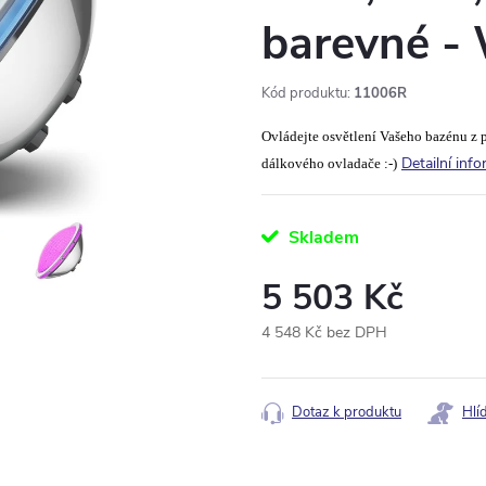
barevné - 
Kód produktu:
11006R
Ovládejte osvětlení Vašeho bazénu z p
Detailní inf
dálkového ovladače :-)
Skladem
5 503 Kč
4 548 Kč bez DPH
Měrná
cena:
Dotaz k produktu
Hlí