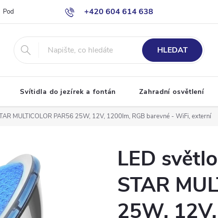
+420 604 614 638
Podmínky ochrany osobních údajů
Odstoupení od smlouvy
Moje o
info@bazenove-osvetleni.cz
HLEDAT
Svítidla do jezírek a fontán
Zahradní osvětlení
STAR MULTICOLOR PAR56 25W, 12V, 1200lm, RGB barevné - WiFi, externí
LED světl
STAR MUL
25W, 12V,