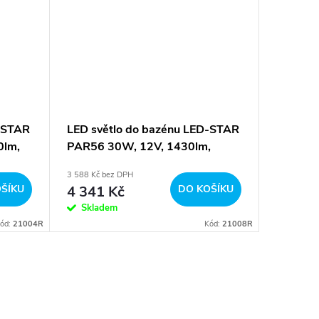
D-STAR
LED světlo do bazénu LED-STAR
LED svě
0lm,
PAR56 30W, 12V, 1430lm,
PAR56 
xterní
RGBWW barevné - WiFi, externí
bílá
3 588 Kč bez DPH
od 1 360 K
ŠÍKU
4 341 Kč
DO KOŠÍKU
1 6
od
Skladem
Sklad
ód:
21004R
Kód:
21008R