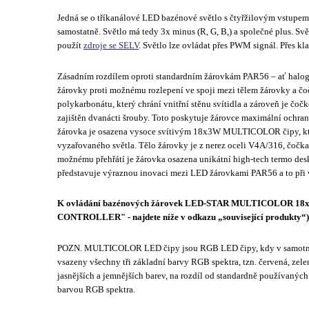
Jedná se o tříkanálové LED bazénové světlo s čtyřžilovým vstupem,
samostatně. Světlo má tedy 3x minus (R, G, B,) a společné plus. Sv
použít
zdroje se SELV
. Světlo lze ovládat přes PWM signál. Přes kl
Zásadním rozdílem oproti standardním žárovkám PAR56 – ať halog
žárovky proti možnému rozlepení ve spoji mezi tělem žárovky a čo
polykarbonátu, který chrání vnitřní stěnu svítidla a zároveň je čoč
zajištěn dvanácti šrouby. Toto poskytuje žárovce maximální ochran
žárovka je osazena vysoce svítivým 18x3W MULTICOLOR čipy, kter
vyzařovaného světla. Tělo žárovky je z nerez oceli V4A/316, čočk
možnému přehřátí je žárovka osazena unikátní high-tech term
představuje výraznou inovaci mezi LED žárovkami PAR56 a to při 
K ovládání bazénových žárovek LED-STAR MULTICOLOR 18x3 W
CONTROLLER" - najdete níže v odkazu „související produkty“)
POZN. MULTICOLOR LED čipy jsou RGB LED čipy, kdy v samotné
vsazeny všechny tři základní barvy RGB spektra, tzn. červená, zel
jasnějších a jemnějších barev, na rozdíl od standardně používaných
barvou RGB spektra.