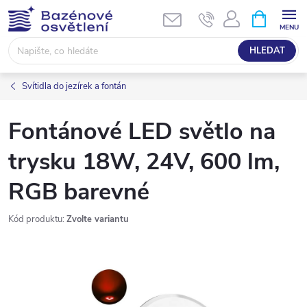
Přejít
NÁKUPNÍ
KOŠÍK
na
obsah
HLEDAT
Svítidla do jezírek a fontán
Fontánové LED světlo na
trysku 18W, 24V, 600 lm,
RGB barevné
Kód produktu:
Zvolte variantu