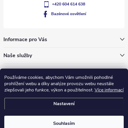
+420 604 614 638
Bazénové osvětlení
Informace pro Vás
Naše služby
Typy pro vás
Používáme cookies, abychom Vám umožnili pohodlné
prohlížení webu a díky analýze provozu webu neustále
ledlumin.cz
zlepšovali jeho funkce, výkon a použitelnost.
Více informací
Nastavení
Copyright 2026
Bazénové-osvětlení.cz
. Všechna práva vyhrazena.
Upravit nastavení cookies
Souhlasím
Vytvořil Shoptet