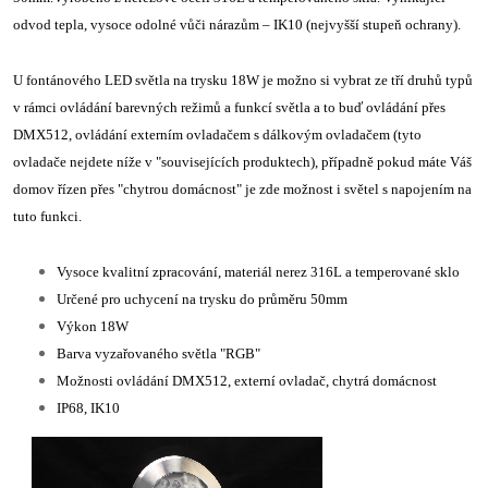
odvod tepla, vysoce odolné vůči nárazům – IK10 (nejvyšší stupeň ochrany).
U fontánového LED světla na trysku 18W je možno si vybrat ze tří druhů typů
v rámci ovládání barevných režimů a funkcí světla a to buď ovládání přes
DMX512, ovládání externím ovladačem s dálkovým ovladačem (tyto
ovladače nejdete níže v "souvisejících produktech), případně pokud máte Váš
domov řízen přes "chytrou domácnost" je zde možnost i světel s napojením na
tuto funkci.
Vysoce kvalitní zpracování, materiál nerez 316L a temperované sklo
Určené pro uchycení na trysku do průměru 50mm
Výkon 18W
Barva vyzařovaného světla "RGB"
Možnosti ovládání DMX512, externí ovladač, chytrá domácnost
IP68, IK10