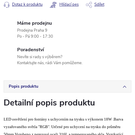
Dotaz k produktu
Hlídací pes
Sdílet
Máme prodejnu
Prodejna Praha 9
Po - Pá 9:00 - 17:30
Poradenství
Nevíte si rady s výběrem?
Kontaktujte nás, rádi Vám pomůžeme.
Popis produktu
Detailní popis produktu
LED osvětlení pro fontány s uchycením na trysku s výkonem 18W .Barva
vyzařovaného světla "RGB". Určené pro uchycení na trysku do průměru
50mm.Vyrobeno z nerezové oceli 316L a temperovaného skla. Vynikající