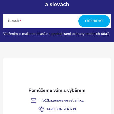
a slevách
Z
á
E-mail
ODEBÍRAT
p
Vložením e-mailu souhlasíte s
podmínkami ochrany osobních údajů
a
t
í
info
@
bazenove-osvetleni.cz
+420 604 614 638