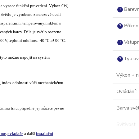
 a vysoce funkční provedení. Výkon 9W,
Barevn
?
Světlo je vyrobeno z nerezové oceli
ansparentním, temperovaným sklem s
Příkon
?
aných barev. Dále je světlo osazeno
V, teplotní odolnost -40 °C až 90 °C.
Vstupn
?
 tyto možno napojit na systém
Typ ov
?
Výkon + n
dí, index odolnosti vůči mechanickému
Ovládání
:
Barva svět
čnímu trnu, případně jej můžete pevně
Svítivost
:
tor
,
ovladače
a další
instalační