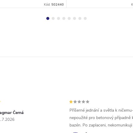
Kód:
502440
Příšerné jednání a světla k ničemu
agmar Černá
nepoužité pro betonový případně 
1.7.2026
bazén. Po zaplaceni, nekomunikuji