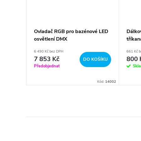
EAM -
Ovladač RGB pro bazénové LED
Dálko
osvětlení DMX
tříkan
LT39
6 490 Kč bez DPH
661 Kč 
7 853 Kč
800 
KOŠÍKU
DO KOŠÍKU
Předobjednat
Skl
Kód:
RT4
Kód:
14002