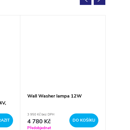
Wall Washer lampa 12W
Zahradn
4V,
zapicho
lm, RGB
3 950 Kč bez DPH
od 3 159 K
AZIT
4 780 Kč
DO KOŠÍKU
3 8
od
Předobjednat
Předobje