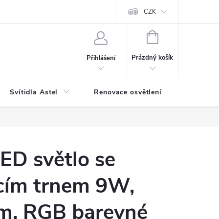
bjednávka
Reklamace
Jak balíme vaše objednávky
CZK
NÁKUPNÍ
KOŠÍK
Prázdný košík
Přihlášení
Svítidla Astel
Renovace osvětlení
Příslušen
ED světlo se
cím trnem 9W,
lm, RGB barevné