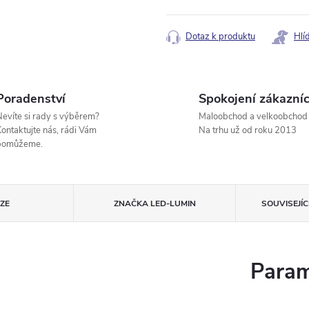
Měrná
cena:
Dotaz k produktu
Hlí
Poradenství
Spokojení zákazníc
evíte si rady s výběrem?
Maloobchod a velkoobchod
ontaktujte nás, rádi Vám
Na trhu už od roku 2013
pomůžeme.
ZE
ZNAČKA
LED-LUMIN
SOUVISEJÍ
Param