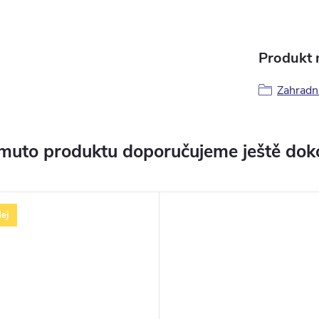
Produkt n
Zahradní
muto produktu doporučujeme ještě dok
ej