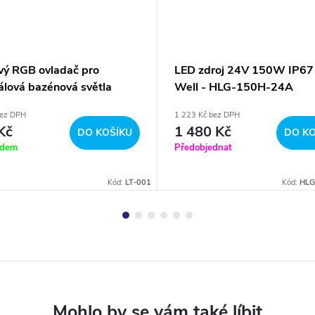
vý RGB ovladač pro
LED zdroj 24V 150W IP67
álová bazénová světla
Well - HLG-150H-24A
00RF
bez DPH
1 223 Kč bez DPH
Kč
1 480 Kč
DO KOŠÍKU
DO KO
adem
Předobjednat
Kód:
LT-001
Kód:
HLG