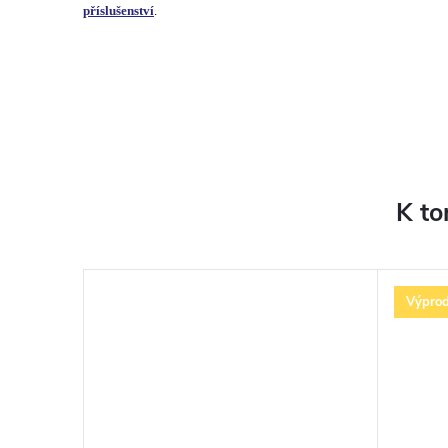
příslušenství
.
K to
Výprod