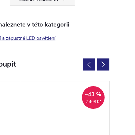
aleznete v této kategorii
 a zápustné LED osvětlení
oupit
–43 %
2 408 Kč