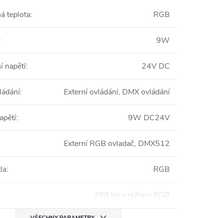
á teplota
:
RGB
:
9W
í napětí
:
24V DC
ládání
:
Externí ovládání, DMX ovládání
apětí
:
9W DC24V
Externí RGB ovladač, DMX512
la
:
RGB
380 lm v režimu RGB
VŠECHNY PARAMETRY