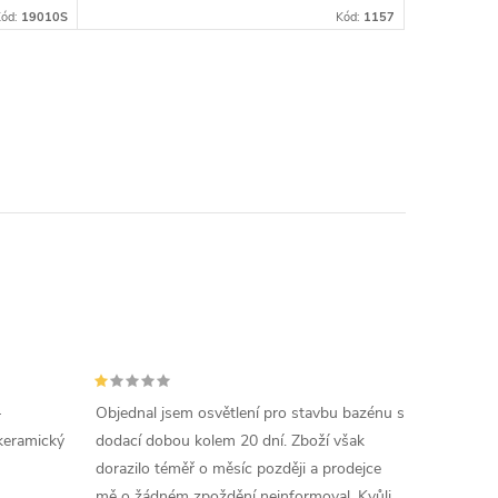
Kód:
19010S
Kód:
1157
-
Objednal jsem osvětlení pro stavbu bazénu s
keramický
dodací dobou kolem 20 dní. Zboží však
dorazilo téměř o měsíc později a prodejce
mě o žádném zpoždění neinformoval. Kvůli