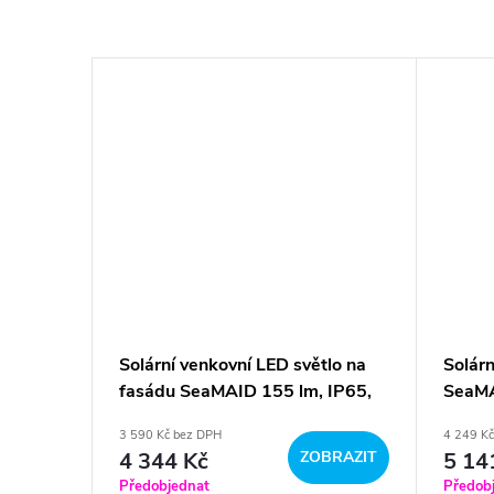
 země
Solární venkovní LED světlo na
Solárn
m, RGB
fasádu SeaMAID 155 lm, IP65,
SeaMA
bílá
3 590 Kč bez DPH
4 249 K
BRAZIT
4 344 Kč
ZOBRAZIT
5 14
Předobjednat
Předob