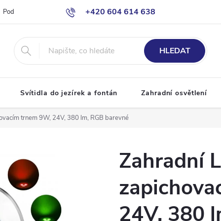
+420 604 614 638
Podmínky ochrany osobních údajů
Odstoupení od smlouvy
Moje o
info@bazenove-osvetleni.cz
HLEDAT
Svítidla do jezírek a fontán
Zahradní osvětlení
hovacím trnem 9W, 24V, 380 lm, RGB barevné
Zahradní L
zapichova
24V, 380 