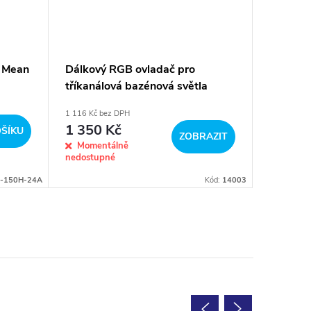
 Mean
Dálkový RGB ovladač pro
Kodér o
tříkanálová bazénová světla
bazénov
1 116 Kč bez DPH
2 490 Kč b
1 350 Kč
3 013
ŠÍKU
ZOBRAZIT
Momentálně
Předobje
nedostupné
-150H-24A
Kód:
14003