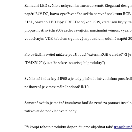
Zahradní LED světlo s uchycením trnem do země. Elegantní design
napětí 24V DC, barva vyzařovaného světla barevné spektrum RGB. 
316L, osazeno LED čipy CREED o výkonu 9W, které jsou kryty tr
propustností světla 90% zachovávajícím maximální věrnost vyzařov
vodotěsným VDE kabelem s gumovým pouzdrem, odolné napětí 2000
Pro ovládání světel můžete použít buď "externí RGB ovladač" či je
"DMX512" (viz níže sekce "související produkty").
Světlo má index krytí IP68 a je tedy plně odolné vodnímu prostře
poškození je v maximální hodnotě IK10.
Samotné světlo je možné instalovat buď do země za pomoci instala
zafixovat do podkladové plochy.
Při koupi tohoto produktu doporučujeme objednat také
transformá