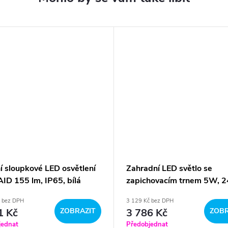
í sloupkové LED osvětlení
Zahradní LED světlo se
ID 155 lm, IP65, bílá
zapichovacím trnem 5W, 2
480 lm, jednobarevné
č bez DPH
3 129 Kč bez DPH
1 Kč
ZOBRAZIT
3 786 Kč
ZOBR
jednat
Předobjednat