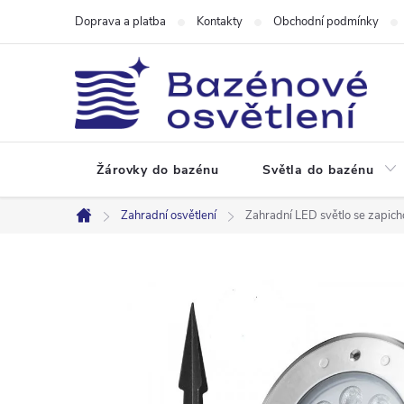
Přejít
Doprava a platba
Kontakty
Obchodní podmínky
na
obsah
Žárovky do bazénu
Světla do bazénu
Zahradní osvětlení
Zahradní LED světlo se zapic
Domů