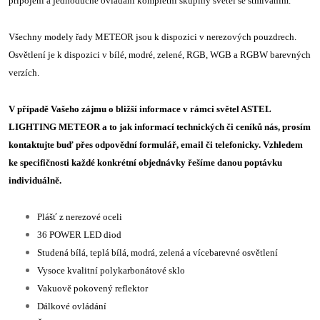
připojení a jednoduché ovládání kompletní skupiny světel se stmíváním.
Všechny modely řady METEOR jsou k dispozici v nerezových pouzdrech.
Osvětlení je k dispozici v bílé, modré, zelené, RGB, WGB a RGBW barevných
verzích.
V případě Vašeho zájmu o bližší informace v rámci světel ASTEL
LIGHTING METEOR a to jak informací technických či ceníků nás, prosím
kontaktujte buď přes odpovědní formulář, email či telefonicky. Vzhledem
ke specifičnosti každé konkrétní objednávky řešíme danou poptávku
individuálně.
Plášť z nerezové oceli
36 POWER LED diod
Studená bílá, teplá bílá, modrá, zelená a vícebarevné osvětlení
Vysoce kvalitní polykarbonátové sklo
Vakuově pokovený reflektor
Dálkové ovládání