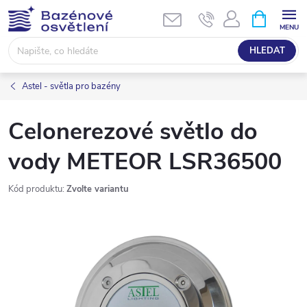
Přejít
NÁKUPNÍ
KOŠÍK
na
obsah
HLEDAT
Astel - světla pro bazény
Celonerezové světlo do
vody METEOR LSR36500
Kód produktu:
Zvolte variantu