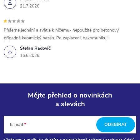
21.7.2026
Příšerné jednání a světla k ničemu- nepoužité pro betonový
případně keramický bazén. Po zaplaceni, nekomunikuji
Štefan Radovič
16.6.2026
Mějte přehled o novinkách
a slevách
Z
á
E-mail
ODEBÍRAT