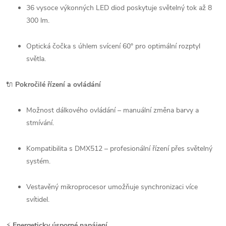
36 vysoce výkonných LED diod poskytuje světelný tok až 8
300 lm.
Optická čočka s úhlem svícení 60° pro optimální rozptyl
světla.
🔌
Pokročilé řízení a ovládání
Možnost dálkového ovládání – manuální změna barvy a
stmívání.
Kompatibilita s DMX512 – profesionální řízení přes světelný
systém.
Vestavěný mikroprocesor umožňuje synchronizaci více
svítidel.
⚡
Energeticky úsporné napájení