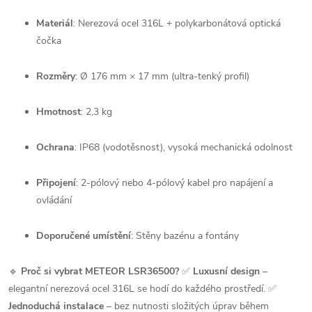
Materiál
: Nerezová ocel 316L + polykarbonátová optická
čočka
Rozměry
: Ø 176 mm × 17 mm (ultra-tenký profil)
Hmotnost
: 2,3 kg
Ochrana
: IP68 (vodotěsnost), vysoká mechanická odolnost
Připojení
: 2-pólový nebo 4-pólový kabel pro napájení a
ovládání
Doporučené umístění
: Stěny bazénu a fontány
🔹
Proč si vybrat METEOR LSR36500?
✅
Luxusní design
–
elegantní nerezová ocel 316L se hodí do každého prostředí. ✅
Jednoduchá instalace
– bez nutnosti složitých úprav během