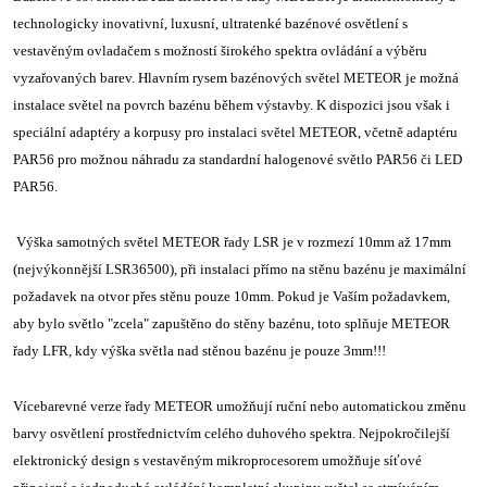
technologicky inovativní, luxusní, ultratenké bazénové osvětlení s
vestavěným ovladačem s možností širokého spektra ovládání a výběru
vyzařovaných barev. Hlavním rysem bazénových světel METEOR je možná
instalace světel na povrch bazénu během výstavby. K dispozici jsou však i
speciální adaptéry a korpusy pro instalaci světel METEOR, včetně adaptéru
PAR56 pro možnou náhradu za standardní halogenové světlo PAR56 či LED
PAR56.
Výška samotných světel METEOR řady LSR je v rozmezí 10mm až 17mm
(nejvýkonnější LSR36500), při instalaci přímo na stěnu bazénu je maximální
požadavek na otvor přes stěnu pouze 10mm. Pokud je Vaším požadavkem,
aby bylo světlo "zcela" zapuštěno do stěny bazénu, toto splňuje METEOR
řady LFR, kdy výška světla nad stěnou bazénu je pouze 3mm!!!
Vícebarevné verze řady METEOR umožňují ruční nebo automatickou změnu
barvy osvětlení prostřednictvím celého duhového spektra. Nejpokročilejší
elektronický design s vestavěným mikroprocesorem umožňuje síťové