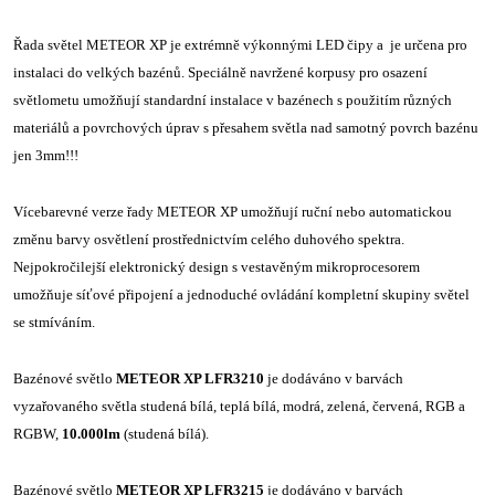
Řada světel METEOR XP je extrémně výkonnými LED čipy a je určena pro
instalaci do velkých bazénů. Speciálně navržené korpusy pro osazení
světlometu umožňují standardní instalace v bazénech s použitím různých
materiálů a povrchových úprav s přesahem světla nad samotný povrch bazénu
jen 3mm!!!
Vícebarevné verze řady METEOR XP umožňují ruční nebo automatickou
změnu barvy osvětlení prostřednictvím celého duhového spektra.
Nejpokročilejší elektronický design s vestavěným mikroprocesorem
umožňuje síťové připojení a jednoduché ovládání kompletní skupiny světel
se stmíváním.
Bazénové světlo
METEOR XP LFR3210
je dodáváno v barvách
vyzařovaného světla studená bílá, teplá bílá, modrá, zelená, červená, RGB a
RGBW,
10.000lm
(studená bílá).
Bazénové světlo
METEOR XP LFR3215
je dodáváno v barvách