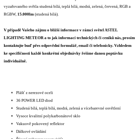
vyzařovaného světla studená bílá, teplá bílá, modrá, zelená, červená, RGB a
RGBW,
15.000lm
(studená bílá).
V případě Vašeho zájmu o bližší informace v rámci světel ASTEL
LIGHTING METEOR a to jak informací technických či ceníků nás, prosím
kontaktujte buď přes odpovědní formulář, email či telefonicky. Vzhledem
ke specifičnosti každé konkrétní objednávky řešíme danou poptávku
individuálně.
Plášť z nerezové oceli
36 POWER LED diod
Studená bílá, teplá bílá, modrá, zelená a vícebarevné osvětlení
Vysoce kvalitní polykarbonátové sklo
Vakuově pokovený reflektor
Dálkové ovládání