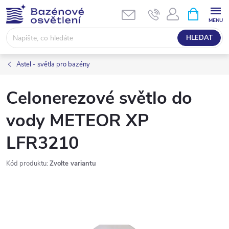
Přejít
NÁKUPNÍ
KOŠÍK
na
obsah
HLEDAT
Astel - světla pro bazény
Celonerezové světlo do
vody METEOR XP
LFR3210
Kód produktu:
Zvolte variantu