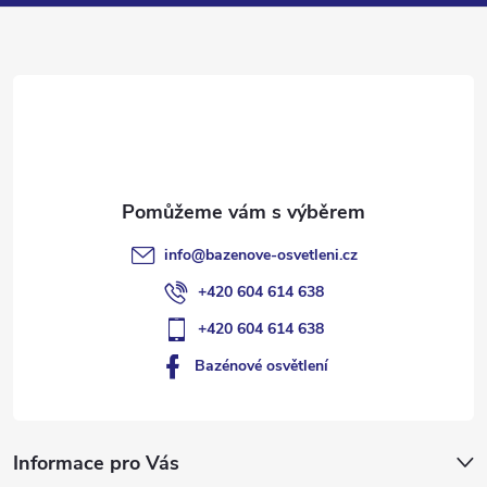
a
t
í
info
@
bazenove-osvetleni.cz
+420 604 614 638
+420 604 614 638
Bazénové osvětlení
Informace pro Vás