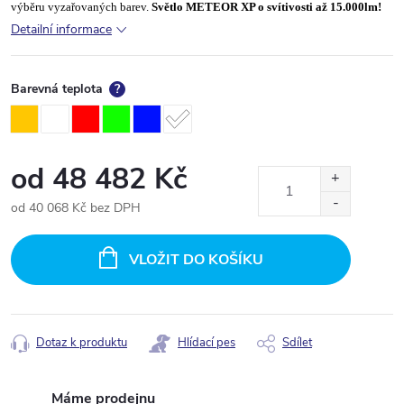
výběru vyzařovaných barev.
Světlo METEOR XP o svítivosti až 15.000lm!
Detailní informace
Barevná teplota
?
od
48 482 Kč
od
40 068 Kč
bez DPH
Měrná
cena:
VLOŽIT DO KOŠÍKU
Dotaz k produktu
Hlídací pes
Sdílet
Máme prodejnu