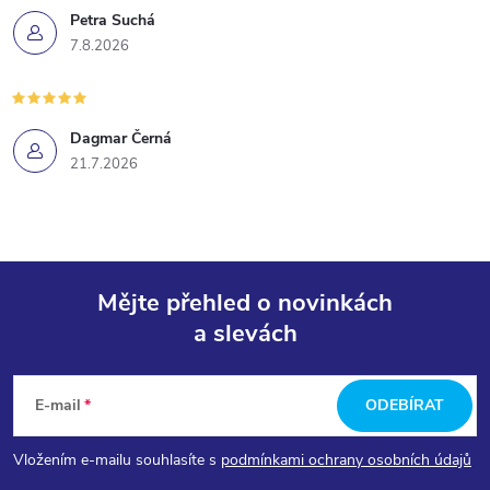
Petra Suchá
7.8.2026
Dagmar Černá
21.7.2026
Mějte přehled o novinkách
a slevách
Z
á
E-mail
ODEBÍRAT
p
Vložením e-mailu souhlasíte s
podmínkami ochrany osobních údajů