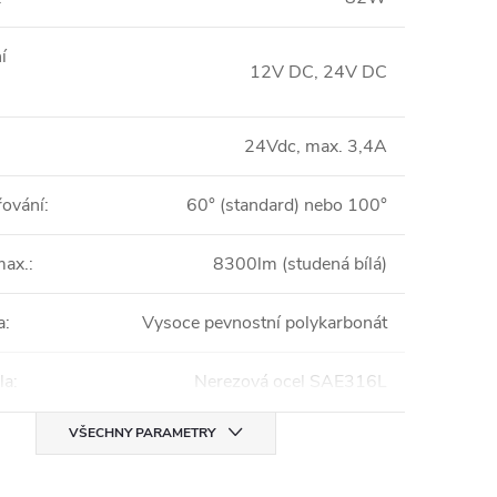
í
12V DC, 24V DC
24Vdc, max. 3,4A
řování
:
60° (standard) nebo 100°
max.
:
8300lm (studená bílá)
a
:
Vysoce pevnostní polykarbonát
la
:
Nerezová ocel SAE316L
VŠECHNY PARAMETRY