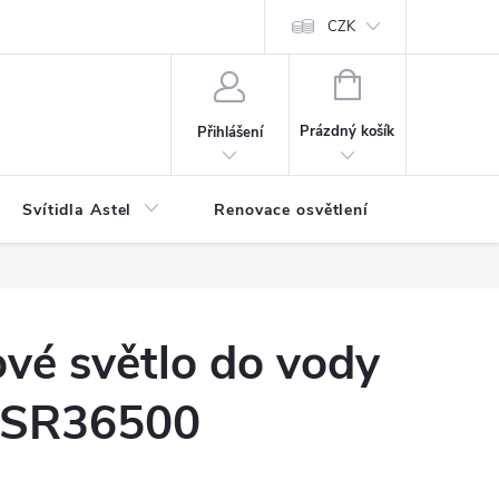
bjednávka
Reklamace
Jak balíme vaše objednávky
CZK
NÁKUPNÍ
KOŠÍK
Prázdný košík
Přihlášení
Svítidla Astel
Renovace osvětlení
Příslušen
vé světlo do vody
SR36500