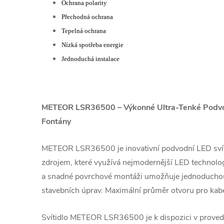
Ochrana polarity
Přechodná ochrana
Tepelná ochrana
Nízká spotřeba energie
Jednoduchá instalace
METEOR LSR36500 – Výkonné Ultra-Tenké Podvod
Fontány
METEOR LSR36500 je inovativní podvodní LED svít
zdrojem, které využívá nejmodernější LED technolog
a snadné povrchové montáži umožňuje jednoduchou 
stavebních úprav. Maximální průměr otvoru pro kab
Svítidlo METEOR LSR36500 je k dispozici v provede