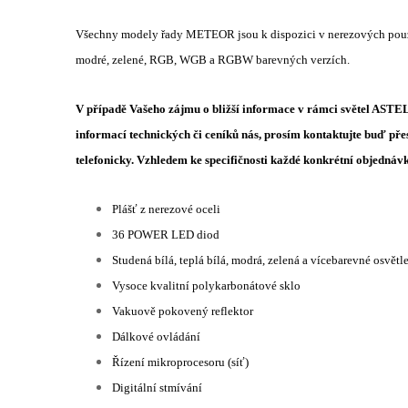
Všechny modely řady METEOR jsou k dispozici v nerezových pouzdr
modré, zelené, RGB, WGB a RGBW barevných verzích.
V případě Vašeho zájmu o bližší informace v rámci světel A
informací technických či ceníků nás, prosím kontaktujte buď pře
telefonicky. Vzhledem ke specifičnosti každé konkrétní objedná
Plášť z nerezové oceli
36 POWER LED diod
Studená bílá, teplá bílá, modrá, zelená a vícebarevné osvětl
Vysoce kvalitní polykarbonátové sklo
Vakuově pokovený reflektor
Dálkové ovládání
Řízení mikroprocesoru (síť)
Digitální stmívání