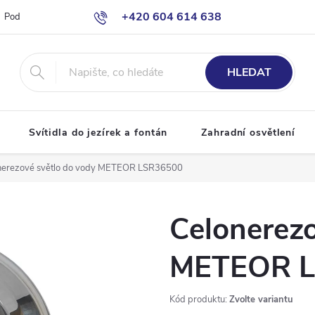
+420 604 614 638
Podmínky ochrany osobních údajů
Odstoupení od smlouvy
Moje o
info@bazenove-osvetleni.cz
HLEDAT
Svítidla do jezírek a fontán
Zahradní osvětlení
nerezové světlo do vody METEOR LSR36500
Celonerezo
METEOR L
Kód produktu:
Zvolte variantu