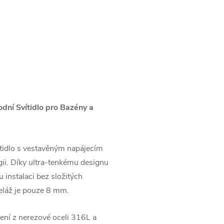
ní Svítidlo pro Bazény a
idlo s vestavěným napájecím
ii. Díky ultra-tenkému designu
instalaci bez složitých
eláž je pouze 8 mm.
ní z nerezové oceli 316L a