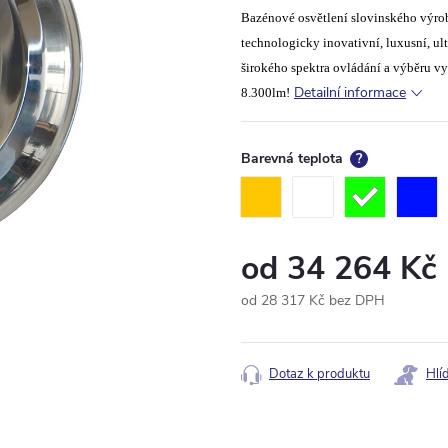
Bazénové osvětlení slovinského výro
technologicky inovativní, luxusní, u
širokého spektra ovládání a výběru 
Detailní informace
8.300lm!
Barevná teplota
?
od
34 264 Kč
od
28 317 Kč
bez DPH
Měrná
cena:
Dotaz k produktu
Hlí