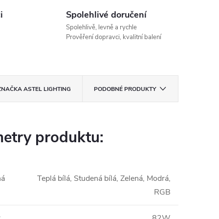
i
Spolehlivé doručení
Spolehlivě, levně a rychle
Prověření dopravci, kvalitní balení
ZNAČKA
ASTEL LIGHTING
PODOBNÉ PRODUKTY
etry produktu:
ná
Teplá bílá, Studená bílá, Zelená, Modrá,
RGB
:
82W