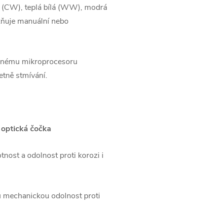
lá (CW), teplá bílá (WW), modrá
žňuje manuální nebo
věnému mikroprocesoru
etně stmívání.
 optická čočka
otnost a odolnost proti korozi i
u mechanickou odolnost proti