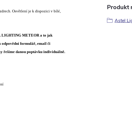
Produkt n
ech. Osvětlení je k dispozici v bílé,
Astel Li
STEL LIGHTING METEOR a to jak
s odpovědní formulář, email či
vky řešíme danou poptávku individuálně.
ení