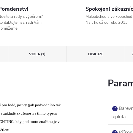
Poradenství
Spokojení zákazníc
evíte si rady s výběrem?
Maloobchod a velkoobchod
ontaktujte nás, rádi Vám
Na trhu už od roku 2013
pomůžeme.
VIDEA (1)
DISKUZE
Param
 pro lodě, jachty (jak podvodního tak
Barev
?
a základě zkušeností s tímto typem
teplota
:
IGHTING, kdy pod touto značkou je v
ětlení.
Příkon
?