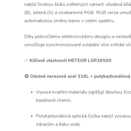
nabízí širokou škálu světelných variant: studená bí
(B), zelená (G) a vícebarevné RGB. RGB verze umo
automatickou změnu barev v celém spektru.
Díky pokročilému elektronickému designu a vesta
umožňuje synchronizované ovládání více svítidel vč
✅
Klíčové vlastnosti METEOR LSR36500
🔵
Odolná nerezová ocel 316L + polykarbonátová
Vysoce kvalitní materiály zajišťují dlouhou živ
bazénové chemii.
Polykarbonátová optická čočka nabízí vysoko
nárazům a tlaku vody.