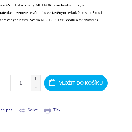
bce ASTEL d.o.o. řady METEOR je architektonicky a
ltratenké bazénové osvětlení s vestavěným ovladačem s možností
vyzařovaných barev. Světlo METEOR LSR36500 o svítivosti až
VLOŽIT DO KOŠÍKU
dací pes
Sdílet
Tisk