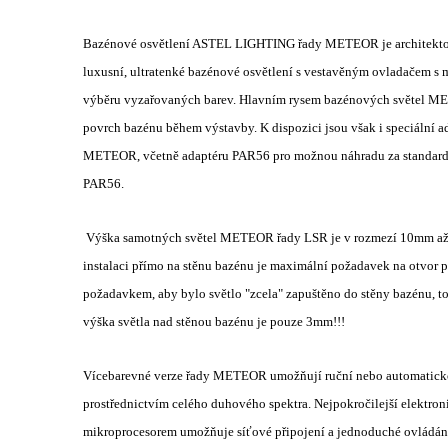
Bazénové osvětlení ASTEL LIGHTING řady METEOR je architekton
luxusní, ultratenké bazénové osvětlení s vestavěným ovladačem s m
výběru vyzařovaných barev. Hlavním rysem bazénových světel MET
povrch bazénu během výstavby. K dispozici jsou však i speciální ad
METEOR, včetně adaptéru PAR56 pro možnou náhradu za standard
PAR56.
Výška samotných světel METEOR řady LSR je v rozmezí 10mm až
instalaci přímo na stěnu bazénu je maximální požadavek na otvor 
požadavkem, aby bylo světlo "zcela" zapuštěno do stěny bazénu,
výška světla nad stěnou bazénu je pouze 3mm!!!
Vícebarevné verze řady METEOR umožňují ruční nebo automatick
prostřednictvím celého duhového spektra. Nejpokročilejší elektro
mikroprocesorem umožňuje síťové připojení a jednoduché ovládání