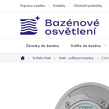
Přejít
Doprava a platba
Kontakty
Obchodní podmínky
na
obsah
Žárovky do bazénu
Světla do bazénu
Svítidla Astel
Astel - světla pro bazény
Celo
Domů