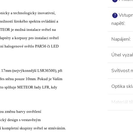
icky a technologicky inovativní,
Vstupn
?
ožností širokého spektra ovládání a
napětí
:
EOR je možná instalace světel na
aptéry a korpusy pro instalaci světel
Napájení
:
ní halogenové světlo PAR56 či LED
Úhel vyza
Svítivost 
 17mm (nejvýkonnější LSR36500), při
přes stěnu pouze 10mm. Pokud je Vaším
Optika skl
 toto splňuje METEOR řady LFR, kdy
Materiál tě
ou změnu barvy osvětlení
nický design s vestavěným
 kompletní skupiny světel se stmíváním.