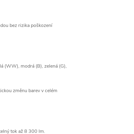
dou bez rizika poškození
ílá (WW), modrá (B), zelená (G),
ickou změnu barev v celém
elný tok až 8 300 lm.