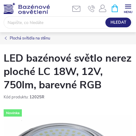
Přejít
NÁKUPNÍ
KOŠÍK
na
obsah
HLEDAT
Plochá svítidla na stěnu
LED bazénové světlo nerez
ploché LC 18W, 12V,
750lm, barevné RGB
Kód produktu:
12025R
Novinka