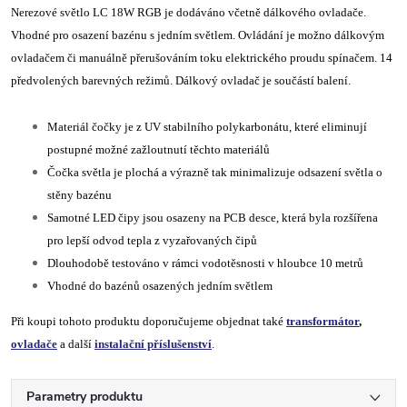
Nerezové světlo LC 18W RGB je dodáváno včetně dálkového ovladače.
Vhodné pro osazení bazénu s jedním světlem. Ovládání je možno dálkovým
ovladačem či manuálně přerušováním toku elektrického proudu spínačem. 14
předvolených barevných režimů. Dálkový ovladač je součástí balení.
Materiál čočky je z UV stabilního polykarbonátu, které eliminují
postupné možné zažloutnutí těchto materiálů
Čočka světla je plochá a výrazně tak minimalizuje odsazení světla o
stěny bazénu
Samotné LED čipy jsou osazeny na PCB desce, která byla rozšířena
pro lepší odvod tepla z vyzařovaných čipů
Dlouhodobě testováno v rámci vodotěsnosti v hloubce 10 metrů
Vhodné do bazénů osazených jedním světlem
Při koupi tohoto produktu doporučujeme objednat také
transformátor
,
ovladače
a další
instalační příslušenství
.
Parametry produktu