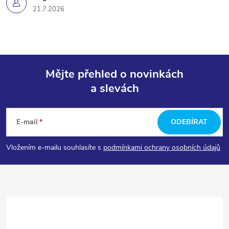
21.7.2026
Mějte přehled o novinkách
a slevách
Z
á
E-mail
ODEBÍRAT
p
Vložením e-mailu souhlasíte s
podmínkami ochrany osobních údajů
a
t
í