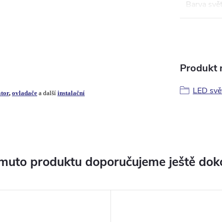
Barva svět
Produkt n
LED svět
tor
,
ovladače
a další
instalační
muto produktu doporučujeme ještě dok