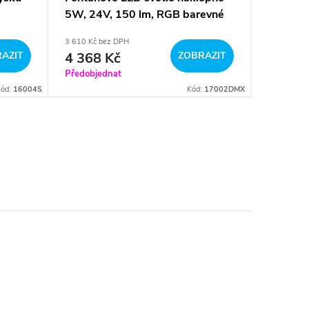
5W, 24V, 150 lm, RGB barevné
12W, 24
3 610 Kč bez DPH
4 120 Kč b
AZIT
4 368 Kč
ZOBRAZIT
4 985
Předobjednat
Předobje
Kód:
16004S
Kód:
17002DMX