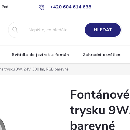
+420 604 614 638
Podmínky ochrany osobních údajů
Odstoupení od smlouvy
Moje o
info@bazenove-osvetleni.cz
HLEDAT
Svítidla do jezírek a fontán
Zahradní osvětlení
 na trysku 9W, 24V, 300 lm, RGB barevné
Fontánové
trysku 9W
barevné