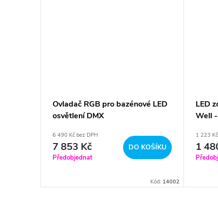
Ovladač RGB pro bazénové LED
LED z
 DMX
osvětlení DMX
Well 
6 490 Kč bez DPH
1 223 K
7 853 Kč
1 48
KOŠÍKU
DO KOŠÍKU
Předobjednat
Předob
Kód:
14011
Kód:
14002