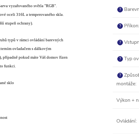
Barva vyzařovaného světla "RGB".
Barevn
?
ové oceli 316L a temperovaného skla.
šší stupeň ochrany).
Příkon
?
druhů typů v rámci ovládání barevných
Vstupn
?
externím ovladačem s dálkovým
h), případně pokud máte Váš domov řízen
Typ ov
?
to funkci.
Způso
?
vané sklo
montáže
:
Výkon + n
cnost
Ovládání
: