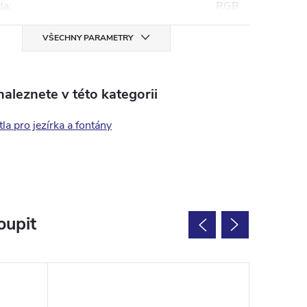
la
:
RGB
VŠECHNY PARAMETRY
aleznete v této kategorii
la pro jezírka a fontány
oupit
Výprodej