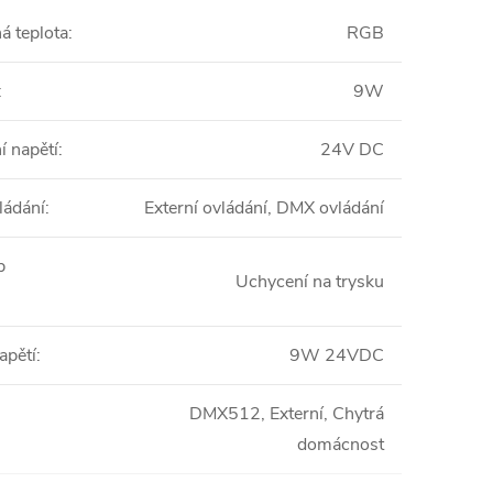
á teplota
:
RGB
:
9W
í napětí
:
24V DC
ládání
:
Externí ovládání, DMX ovládání
b
Uchycení na trysku
apětí
:
9W 24VDC
DMX512, Externí, Chytrá
domácnost