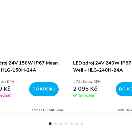
droj 24V 150W IP67 Mean
LED zdroj 24V 240W IP67
- HLG-150H-24A
Well - HLG-240H-24A
č bez DPH
1 731 Kč bez DPH
0 Kč
2 095 Kč
DO KOŠÍKU
DO KO
jednat
Skladem
Kód:
HLG-150H-24A
Kód:
HLG