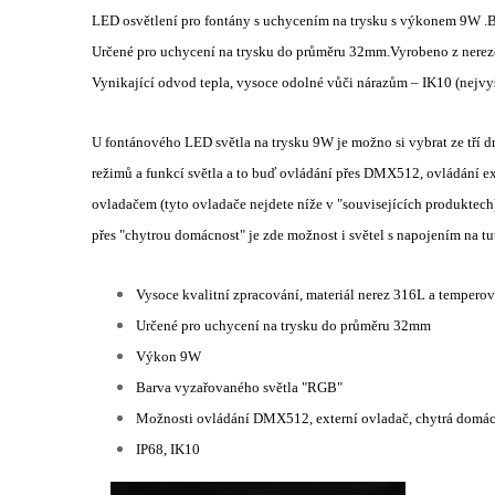
LED osvětlení pro fontány s uchycením na trysku s výkonem 9W .
Určené pro uchycení na trysku do průměru 32mm.Vyrobeno z nerez
Vynikající odvod tepla, vysoce odolné vůči nárazům – IK10 (nejvy
U fontánového LED světla na trysku 9W je možno si vybrat ze tří 
režimů a funkcí světla a to buď ovládání přes DMX512, ovládání 
ovladačem (tyto ovladače nejdete níže v "souvisejících produktec
přes "chytrou domácnost" je zde možnost i světel s napojením na tu
Vysoce kvalitní zpracování, materiál nerez 316L a tempero
Určené pro uchycení na trysku do průměru 32mm
Výkon 9W
Barva vyzařovaného světla "RGB"
Možnosti ovládání DMX512, externí ovladač, chytrá domá
IP68, IK10