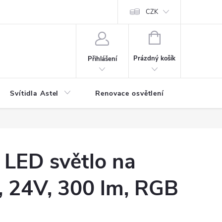
bjednávka
Reklamace
Jak balíme vaše objednávky
CZK
NÁKUPNÍ
KOŠÍK
Prázdný košík
Přihlášení
Svítidla Astel
Renovace osvětlení
Příslušen
 LED světlo na
, 24V, 300 lm, RGB