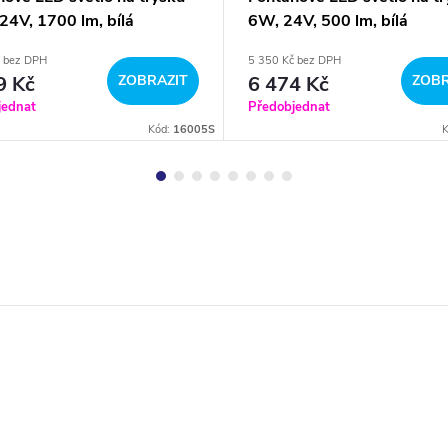
24V, 1700 lm, bílá
6W, 24V, 500 lm, bílá
č bez DPH
5 350 Kč bez DPH
9 Kč
ZOBRAZIT
6 474 Kč
ZOBR
jednat
Předobjednat
Kód:
16005S