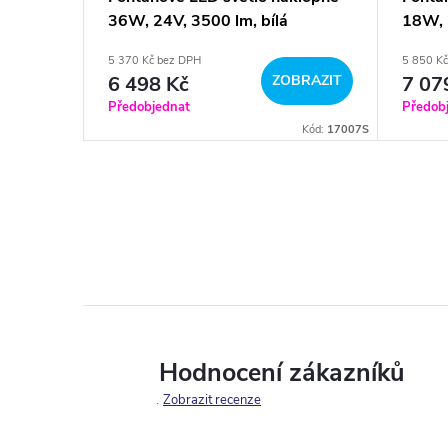
36W, 24V, 3500 lm, bílá
18W, 
5 370 Kč bez DPH
5 850 K
BRAZIT
6 498 Kč
ZOBRAZIT
7 07
Předobjednat
Předob
Kód:
17002S
Kód:
17007S
Hodnocení zákazníků
Zobrazit recenze