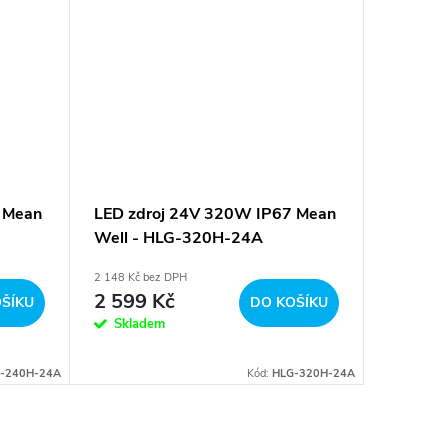
 Mean
LED zdroj 24V 320W IP67 Mean
Dálkový
Well - HLG-320H-24A
tříkaná
LT3900
2 148 Kč bez DPH
661 Kč bez
2 599 Kč
800 K
ŠÍKU
DO KOŠÍKU
Skladem
Sklad
-240H-24A
Kód:
HLG-320H-24A