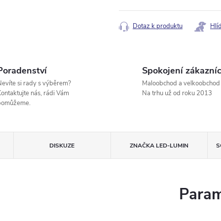
Měrná
cena:
Dotaz k produktu
Hlí
Poradenství
Spokojení zákazníc
evíte si rady s výběrem?
Maloobchod a velkoobchod
ontaktujte nás, rádi Vám
Na trhu už od roku 2013
pomůžeme.
DISKUZE
ZNAČKA
LED-LUMIN
S
Param