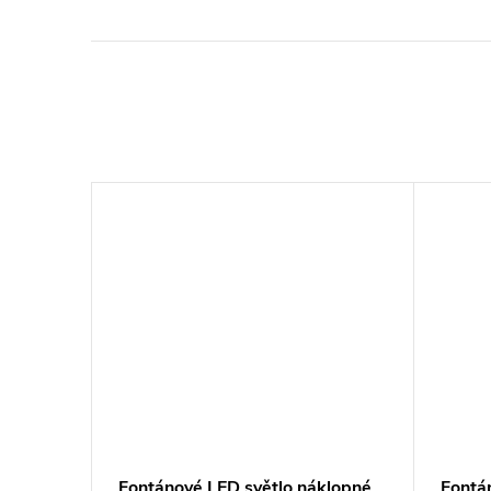
klopné
Fontánové LED světlo náklopné
Fontá