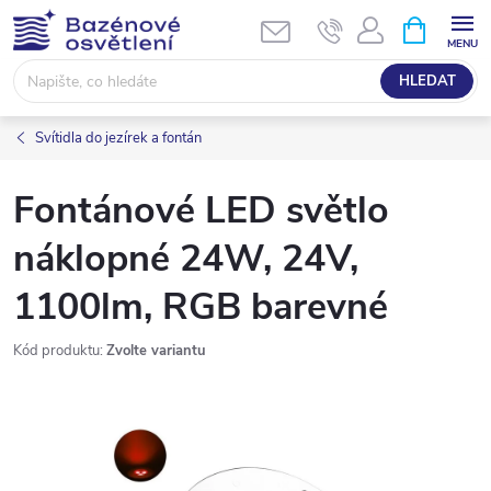
Přejít
NÁKUPNÍ
KOŠÍK
na
obsah
HLEDAT
Svítidla do jezírek a fontán
Fontánové LED světlo
náklopné 24W, 24V,
1100lm, RGB barevné
Kód produktu:
Zvolte variantu