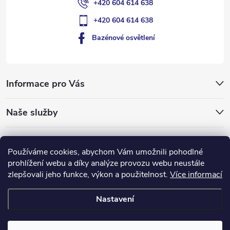
+420 604 614 638
+420 604 614 638
Bazénové osvětlení
Informace pro Vás
Naše služby
Typy pro vás
Používáme cookies, abychom Vám umožnili pohodlné
prohlížení webu a díky analýze provozu webu neustále
ledlumin.cz
zlepšovali jeho funkce, výkon a použitelnost.
Více informací
Nastavení
Copyright 2026
Bazénové-osvětlení.cz
. Všechna práva vyhrazena.
Upravit nastavení cookies