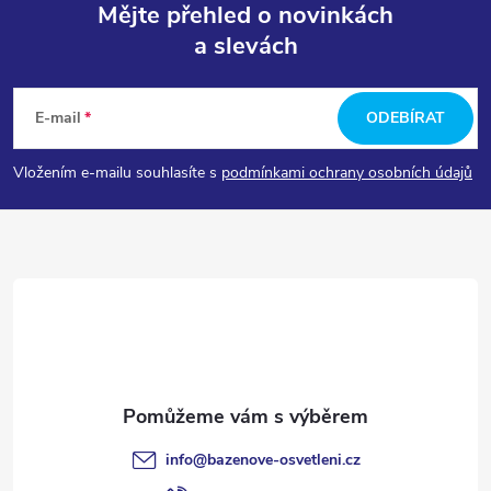
Mějte přehled o novinkách
a slevách
Z
á
E-mail
ODEBÍRAT
p
Vložením e-mailu souhlasíte s
podmínkami ochrany osobních údajů
a
t
í
info
@
bazenove-osvetleni.cz