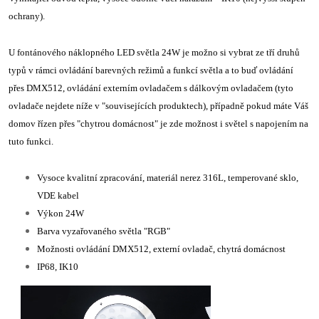
ochrany).
U fontánového náklopného LED světla 24W je možno si vybrat ze tří druhů
typů v rámci ovládání barevných režimů a funkcí světla a to buď ovládání
přes DMX512, ovládání externím ovladačem s dálkovým ovladačem (tyto
ovladače nejdete níže v "souvisejících produktech), případně pokud máte Váš
domov řízen přes "chytrou domácnost" je zde možnost i světel s napojením na
tuto funkci.
Vysoce kvalitní zpracování, materiál nerez 316L, temperované sklo,
VDE kabel
Výkon 24W
Barva vyzařovaného světla "RGB"
Možnosti ovládání DMX512, externí ovladač, chytrá domácnost
IP68, IK10