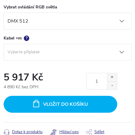
Vybrat ovládání RGB světla
Kabel +m
?
5 917 Kč
4 890 Kč
bez DPH
Měrná
cena:
VLOŽIT DO KOŠÍKU
Dotaz k produktu
Hlídací pes
Sdílet