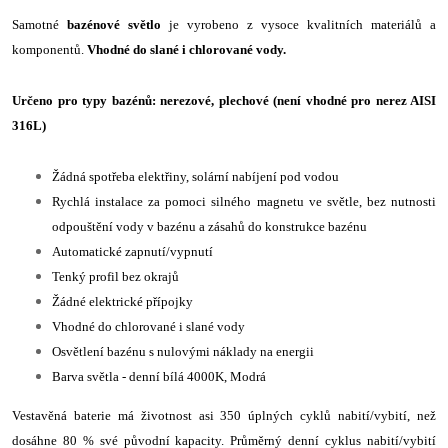
Samotné
bazénové světlo
je vyrobeno z vysoce kvalitních materiálů a
komponentů.
Vhodné do slané i chlorované vody.
Určeno pro typy bazénů: nerezové, plechové (není vhodné pro nerez AISI
316L)
Žádná spotřeba elektřiny, solární nabíjení pod vodou
Rychlá instalace za pomoci silného magnetu ve světle, bez nutnosti
odpouštění vody v bazénu a zásahů do konstrukce bazénu
Automatické zapnutí/vypnutí
Tenký profil bez okrajů
Žádné elektrické přípojky
Vhodné do chlorované i slané vody
Osvětlení bazénu s nulovými náklady na energii
Barva světla - denní bílá 4000K, Modrá
Vestavěná baterie má životnost asi 350 úplných cyklů nabití/vybití, než
dosáhne 80 % své původní kapacity. Průměrný denní cyklus nabití/vybití