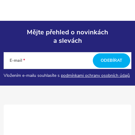
Mějte přehled o novinkách
a slevách
Z
á
E-mail
ODEBÍRAT
p
Vložením e-mailu souhlasíte s
podmínkami ochrany osobních údajů
a
t
í