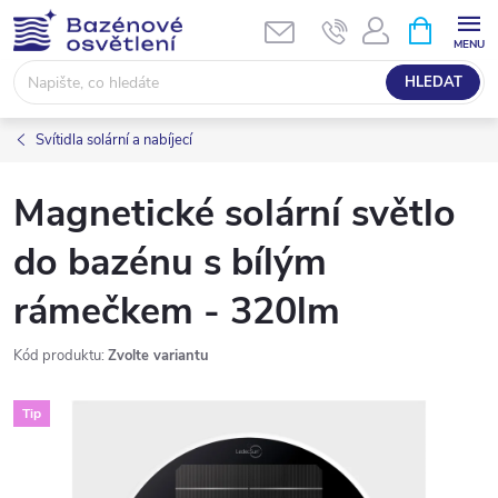
Přejít
NÁKUPNÍ
KOŠÍK
na
obsah
HLEDAT
Svítidla solární a nabíjecí
Magnetické solární světlo
do bazénu s bílým
rámečkem - 320lm
Kód produktu:
Zvolte variantu
Tip