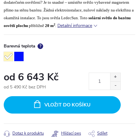
dodatečném osvětlení? Je to snadné – umístěte světlo vybavené magnetem
přímo na stěnu bazénu. Žádná elektroinstalace, nulové náklady na elektřinu a
okamžitá instalace. To jsou světla LedecSun. Toto
solární světlo do bazénu
2
Detailní informace
osvětlí plochu
přibližně
20 m
.
Barevná teplota
?
od
6 643 Kč
od
5 490 Kč
bez DPH
Měrná
cena:
VLOŽIT DO KOŠÍKU
Dotaz k produktu
Hlídací pes
Sdílet