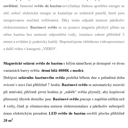
osvětlení.
Samotné
světlo do bazénu
nevyžaduje žádnou spotřebu energie ze
sítě, neboť elektrická energie se kumuluje ze solárních panelů, které jsou
integrovanou součástí světlometu. Díky tomu odpadá nutnost jakékoliv
elektroinstalace.
Bazénové světlo
se za pomoci magnetu přichytí přímo na
stěnu bazénu bez nutnosti odpouštění vody; instalace zabere přibližně 5
minut a zvládne ji prakticky každý. Doporučujeme zhlédnout videoprezentaci
a další videa v kategorii „VIDEO“.
Magnetické solární světlo do bazénu
s bílým rámečkem je dostupné ve dvou
variantách barvy světla:
denní bílá 4000K
a
modrá
.
Dobíjení
solárního bazénového světla
probíhá během dne a průměrná doba
svícení v noci činí přibližně 7 hodin.
Bazénové světlo
se automaticky rozsvítí
při stmívání, přičemž první hodinu je „náběh“ světla plynulý, aby kopíroval
přirozený úbytek denního jasu.
Bazénové světlo
pracuje s napětím nižším než
4 volty, čímž je eliminována nutnost elektroinstalace a jakékoliv nebezpečí
úrazu elektrickým proudem.
LED světlo do bazénu
osvětlí plochu přibližně
2
20 m
.