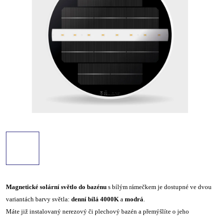
Magnetické solární světlo do bazénu
s bílým rámečkem je dostupné ve dvou
variantách barvy světla:
denní bílá 4000K
a
modrá
.
Máte již instalovaný nerezový či plechový bazén a přemýšlíte o jeho