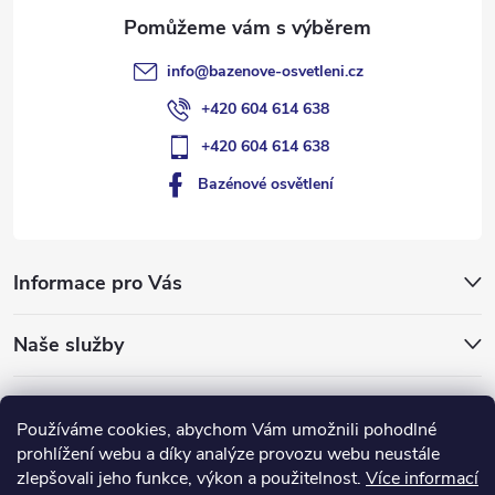
info
@
bazenove-osvetleni.cz
+420 604 614 638
+420 604 614 638
Bazénové osvětlení
Informace pro Vás
Naše služby
Typy pro vás
Používáme cookies, abychom Vám umožnili pohodlné
prohlížení webu a díky analýze provozu webu neustále
ledlumin.cz
zlepšovali jeho funkce, výkon a použitelnost.
Více informací