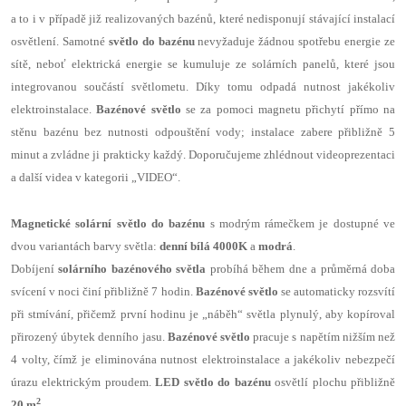
a to i v případě již realizovaných bazénů, které nedisponují stávající instalací
osvětlení. Samotné
světlo do bazénu
nevyžaduje žádnou spotřebu energie ze
sítě, neboť elektrická energie se kumuluje ze solárních panelů, které jsou
integrovanou součástí světlometu. Díky tomu odpadá nutnost jakékoliv
elektroinstalace.
Bazénové světlo
se za pomoci magnetu přichytí přímo na
stěnu bazénu bez nutnosti odpouštění vody; instalace zabere přibližně 5
minut a zvládne ji prakticky každý. Doporučujeme zhlédnout videoprezentaci
a další videa v kategorii „VIDEO“.
Magnetické solární světlo do bazénu
s modrým rámečkem je dostupné ve
dvou variantách barvy světla:
denní bílá 4000K
a
modrá
.
Dobíjení
solárního bazénového světla
probíhá během dne a průměrná doba
svícení v noci činí přibližně 7 hodin.
Bazénové světlo
se automaticky rozsvítí
při stmívání, přičemž první hodinu je „náběh“ světla plynulý, aby kopíroval
přirozený úbytek denního jasu.
Bazénové světlo
pracuje s napětím nižším než
4 volty, čímž je eliminována nutnost elektroinstalace a jakékoliv nebezpečí
úrazu elektrickým proudem.
LED světlo do bazénu
osvětlí plochu přibližně
2
20 m
.