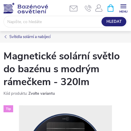
Přejít
NÁKUPNÍ
KOŠÍK
na
obsah
HLEDAT
Svítidla solární a nabíjecí
Magnetické solární světlo
do bazénu s modrým
rámečkem - 320lm
Kód produktu:
Zvolte variantu
Tip