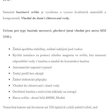
Samotné
bazénové světlo
je vyrobeno z vysoce kvalitních materiálů a
komponentů.
Vhodné do slané i chlorované vody.
Určeno pro typy bazénů: nerezové, plechové (není vhodné pro nerez AISI
316L)
Žádná spotřeba elektřiny, solární nabíjení pod vodou
Rychlá instalace za pomoci silného magnetu ve světle, bez nutnosti
odpouštění vody v bazénu a zásahů do konstrukce bazénu
Automatické zapnutí/vypnutí
Tenký profil bez okrajů
Žádné elektrické přípojky
Vhodné do chlorované i slané vody
Osvětlení bazénu s nulovými náklady na energii
Barva světla - denní bílá 4000K, Modrá
Vestavěná baterie má životnost asi 350 úplných cyklů nabití/vybití, než