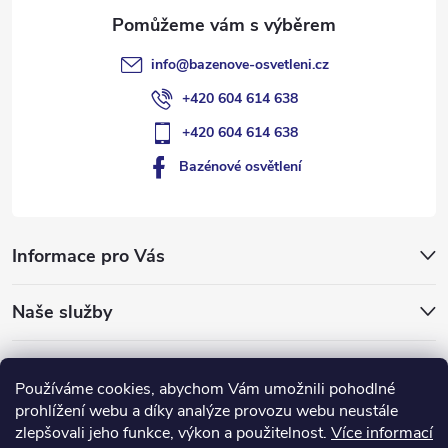
info
@
bazenove-osvetleni.cz
+420 604 614 638
+420 604 614 638
Bazénové osvětlení
Informace pro Vás
Naše služby
Typy pro vás
Používáme cookies, abychom Vám umožnili pohodlné
prohlížení webu a díky analýze provozu webu neustále
ledlumin.cz
zlepšovali jeho funkce, výkon a použitelnost.
Více informací