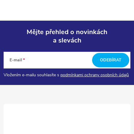
Mějte přehled o novinkách
a slevách
Z
á
E-mail
ODEBÍRAT
p
Vložením e-mailu souhlasíte s
podmínkami ochrany osobních údajů
a
t
í