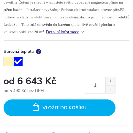
osvětlit? Řešení je snadné – umístěte světlo vybavené magnetem přímo na
stěnu bazénu. Instalace nevyžaduje žádnou elektroinstalaci, provoz přináší
nulové náklady na elektřinu a montáž je okamžitá. To jsou přednosti produktů
LedecSun. Toto
solární světlo do bazénu
spolehlivě
osvětlí plochu
o
2
Detailní informace
velikosti přibližně
20 m
.
Barevná teplota
?
od
6 643 Kč
od
5 490 Kč
bez DPH
Měrná
cena:
VLOŽIT DO KOŠÍKU