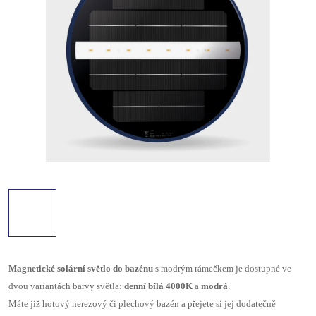
Magnetické solární světlo do bazénu
s modrým rámečkem je dostupné ve
dvou variantách barvy světla:
denní bílá 4000K
a
modrá
.
Máte již hotový nerezový či plechový bazén a přejete si jej dodatečně