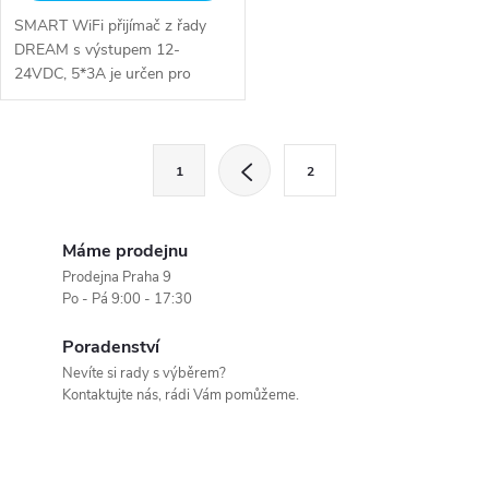
SMART WiFi přijímač z řady
DREAM s výstupem 12-
24VDC, 5*3A je určen pro
všechny druhy pásků (RGB,
jednokanálové, CCT - změna
barevné teploty, RGBW,
O
S
RGB+CCT). Přijímač lze...
1
2
t
v
r
l
á
Máme prodejnu
n
Prodejna Praha 9
á
Po - Pá 9:00 - 17:30
k
d
o
Poradenství
v
a
Nevíte si rady s výběrem?
Kontaktujte nás, rádi Vám pomůžeme.
á
c
n
í
í