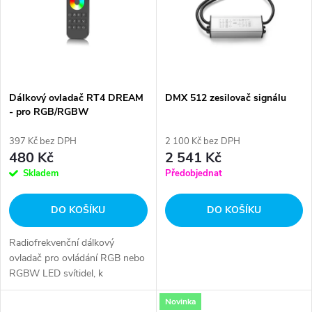
e
p
Abecedně
n
i
í
s
p
Dálkový ovladač RT4 DREAM
DMX 512 zesilovač signálu
- pro RGB/RGBW
p
r
397 Kč bez DPH
2 100 Kč bez DPH
r
480 Kč
2 541 Kč
o
Skladem
Předobjednat
o
d
DO KOŠÍKU
DO KOŠÍKU
d
u
Radiofrekvenční dálkový
u
ovladač pro ovládání RGB nebo
k
RGBW LED svítidel, k
k
přijímačům řady DREAM.
Novinka