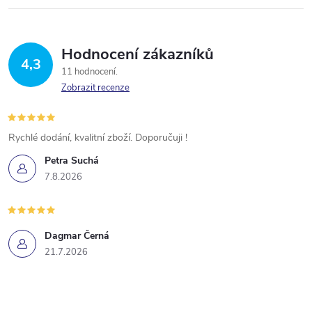
p
r
Hodnocení zákazníků
4,3
v
11 hodnocení
Zobrazit recenze
k
y
Rychlé dodání, kvalitní zboží. Doporučuji !
v
Petra Suchá
ý
7.8.2026
p
i
Dagmar Černá
21.7.2026
s
u