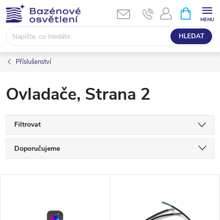
Přejít
NÁKUPNÍ
KOŠÍK
na
obsah
HLEDAT
Příslušenství
Ovladače
, Strana 2
Filtrovat
Ř
Doporučujeme
a
Nejlevnější
V
Nejdražší
z
ý
Nejprodávanější