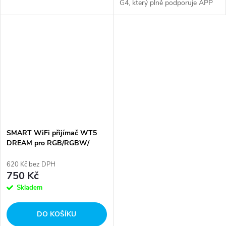
G4, který plně podporuje APP
aplikaci TUYA APP Control.
Samozřejmostí je i ovládání
mimo aplikaci a to dálkovým
ovladačem či...
SMART WiFi přijímač WT5
DREAM pro RGB/RGBW/
RGB+CCT/W/CCT - 12-24V,
5*3A, TUYA App
620 Kč bez DPH
750 Kč
Skladem
DO KOŠÍKU