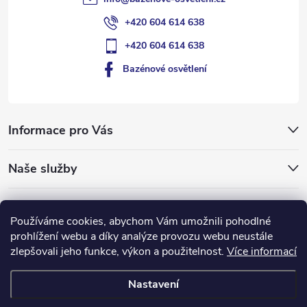
+420 604 614 638
+420 604 614 638
Bazénové osvětlení
Informace pro Vás
Naše služby
Typy pro vás
Používáme cookies, abychom Vám umožnili pohodlné
prohlížení webu a díky analýze provozu webu neustále
ledlumin.cz
zlepšovali jeho funkce, výkon a použitelnost.
Více informací
Nastavení
Copyright 2026
Bazénové-osvětlení.cz
. Všechna práva vyhrazena.