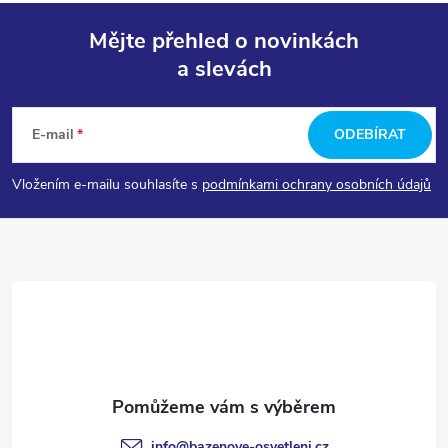
Mějte přehled o novinkách
a slevách
Z
á
E-mail
ODEBÍRAT
p
Vložením e-mailu souhlasíte s
podmínkami ochrany osobních údajů
a
t
í
info
@
bazenove-osvetleni.cz