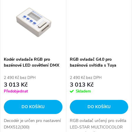
t
t
ů
ů
Kodér ovladače RGB pro
RGB ovladač G4.0 pro
bazénové LED osvětlení DMX
bazénová svítidla s Tuya
aplikací
2 490 Kč bez DPH
2 490 Kč bez DPH
3 013 Kč
3 013 Kč
Předobjednat
Skladem
DO KOŠÍKU
DO KOŠÍKU
Decodér je určen pro nastavení
RGB ovladač určený pro světla
DMX512(300)
LED-STAR MULTICOCOLOR