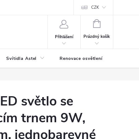
bjednávka
Reklamace
Jak balíme vaše objednávky
CZK
NÁKUPNÍ
KOŠÍK
Prázdný košík
Přihlášení
Svítidla Astel
Renovace osvětlení
Příslušen
ED světlo se
cím trnem 9W,
m, jednobarevné