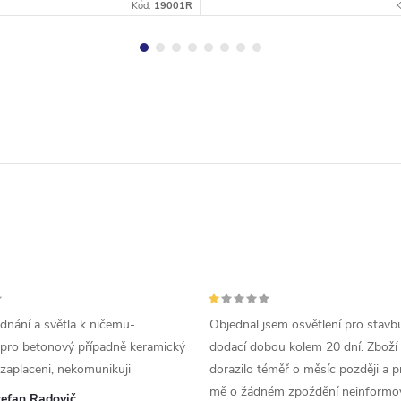
Kód:
19001R
ednání a světla k ničemu-
Objednal jsem osvětlení pro stavb
 pro betonový případně keramický
dodací dobou kolem 20 dní. Zboží
zaplaceni, nekomunikuji
dorazilo téměř o měsíc později a p
mě o žádném zpoždění neinformova
tefan Radovič