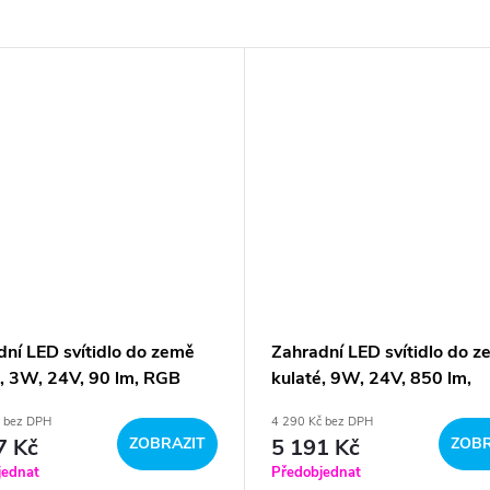
dní LED svítidlo do země
Zahradní LED svítidlo do 
é, 3W, 24V, 90 lm, RGB
kulaté, 9W, 24V, 850 lm,
né
jednobarevné
č bez DPH
4 290 Kč bez DPH
7 Kč
ZOBRAZIT
5 191 Kč
ZOBR
jednat
Předobjednat