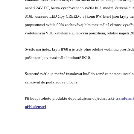
napětí 24V DC, barva vyzařovaného světla bílá, modrá, červená či ž
316L, osazeno LED čipy CREED o výkonu 9W, které jsou kryty tr
propustností světla 90% zachovávajícím maximální věrnost vyzařov
vodotěsným VDE kabelem s gumovým pouzdrem, odolné napětí 2000
Světlo má index krytí IP68 a je tedy plně odolné vodnímu prostře
poškození je v maximální hodnotě IK10.
Samotné světlo je možné instalovat buď do země za pomoci instala
zafixovat do podkladové plochy.
Při koupi tohoto produktu doporučujeme objednat také
transformá
příslušenství
.