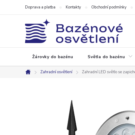
Přejít
Doprava a platba
Kontakty
Obchodní podmínky
na
obsah
Žárovky do bazénu
Světla do bazénu
Zahradní osvětlení
Zahradní LED světlo se zapic
Domů