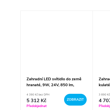
 země
Zahradní LED svítidlo do země
Zahra
m,
hranaté, 9W, 24V, 850 lm,
kulat
jednobarevné
barev
4 390 Kč bez DPH
3 890 K
BRAZIT
5 312 Kč
ZOBRAZIT
4 70
Předobjednat
Předob