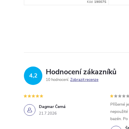
Kód:
19006S
Kód:
19007S
Hodnocení zákazníků
4,2
10 hodnocení
Zobrazit recenze
Příšerné j
Dagmar Černá
nepoužité
21.7.2026
bazén. Po 
Š