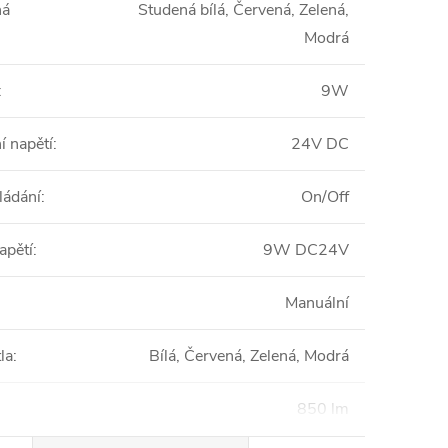
ná
Studená bílá, Červená, Zelená,
Modrá
:
9W
í napětí
:
24V DC
ládání
:
On/Off
apětí
:
9W DC24V
Manuální
la
:
Bílá, Červená, Zelená, Modrá
850 lm