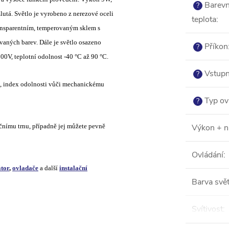
Barev
?
lutá. Světlo je vyrobeno z nerezové oceli
teplota
:
ansparentním, temperovaným sklem s
aných barev. Dále je světlo osazeno
Příkon
?
V, teplotní odolnost -40 °C až 90 °C.
Vstupn
?
dí, index odolnosti vůči mechanickému
Typ ov
?
čnímu trnu, případně jej můžete pevně
Výkon + n
Ovládání
:
tor
,
ovladače
a další
instalační
Barva svět
Svítivost
: