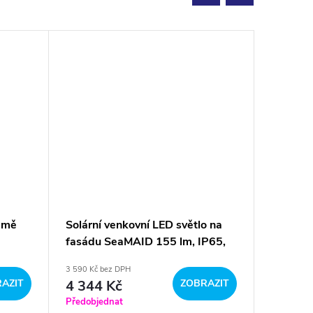
země
Solární venkovní LED světlo na
Zahradn
fasádu SeaMAID 155 lm, IP65,
hranaté
bílá
barevné
3 590 Kč bez DPH
5 790 Kč b
AZIT
4 344 Kč
ZOBRAZIT
7 006
Předobjednat
Předobje