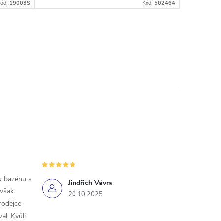
Kód:
19003S
Kód:
502464
u bazénu s
Jindřich Vávra
 však
20.10.2025
rodejce
l. Kvůli