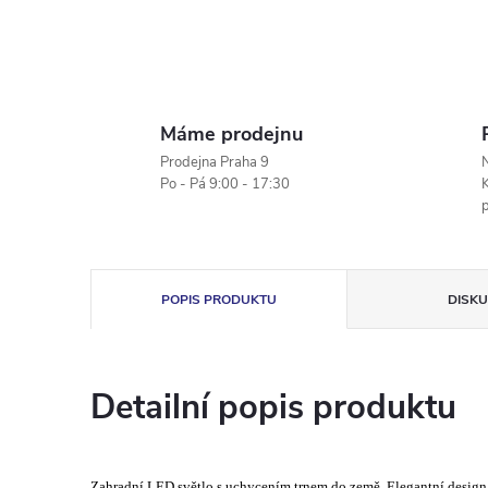
Máme prodejnu
Prodejna Praha 9
N
Po - Pá 9:00 - 17:30
K
POPIS PRODUKTU
DISKU
Detailní popis produktu
Zahradní LED světlo s uchycením trnem do země. Elegantní design