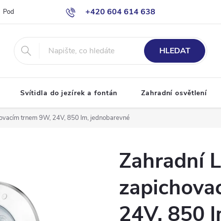
+420 604 614 638
Podmínky ochrany osobních údajů
Odstoupení od smlouvy
Moje o
info@bazenove-osvetleni.cz
HLEDAT
Svítidla do jezírek a fontán
Zahradní osvětlení
hovacím trnem 9W, 24V, 850 lm, jednobarevné
Zahradní L
zapichova
24V, 850 l