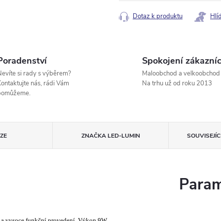
cena:
Dotaz k produktu
Hlí
Poradenství
Spokojení zákazníc
evíte si rady s výběrem?
Maloobchod a velkoobchod
ontaktujte nás, rádi Vám
Na trhu už od roku 2013
pomůžeme.
ZE
ZNAČKA
LED-LUMIN
SOUVISEJÍ
Param
 a vysoce funkční provedení. Výkon 9W,