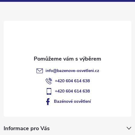
a
t
í
info
@
bazenove-osvetleni.cz
+420 604 614 638
+420 604 614 638
Bazénové osvětlení
Informace pro Vás