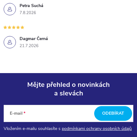
Petra Suchá
7.8.2026
Dagmar Černá
21.7.2026
Mějte přehled o novinkách
a slevách
Z
á
E-mail
ODEBÍRAT
p
Vložením e-mailu souhlasíte s
podmínkami ochrany osobních údajů