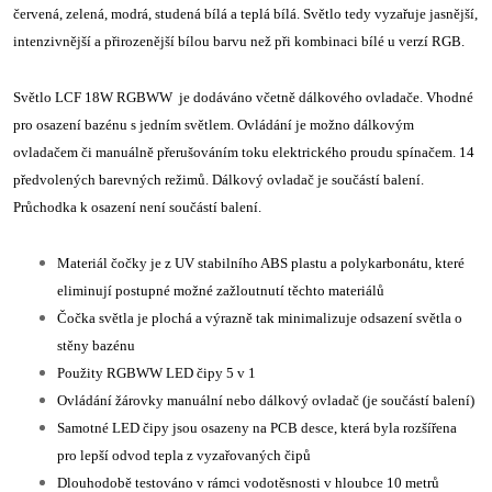
červená, zelená, modrá, studená bílá a teplá bílá. Světlo tedy vyzařuje jasnější,
intenzivnější a přirozenější bílou barvu než při kombinaci bílé u verzí RGB.
Světlo LCF 18W RGBWW je dodáváno včetně dálkového ovladače. Vhodné
pro osazení bazénu s jedním světlem. Ovládání je možno dálkovým
ovladačem či manuálně přerušováním toku elektrického proudu spínačem. 14
předvolených barevných režimů. Dálkový ovladač je součástí balení.
Průchodka k osazení není součástí balení.
Materiál čočky je z UV stabilního ABS plastu a polykarbonátu, které
eliminují postupné možné zažloutnutí těchto materiálů
Čočka světla je plochá a výrazně tak minimalizuje odsazení světla o
stěny bazénu
Použity RGBWW LED čipy 5 v 1
Ovládání žárovky manuální nebo dálkový ovladač (je součástí balení)
Samotné LED čipy jsou osazeny na PCB desce, která byla rozšířena
pro lepší odvod tepla z vyzařovaných čipů
Dlouhodobě testováno v rámci vodotěsnosti v hloubce 10 metrů