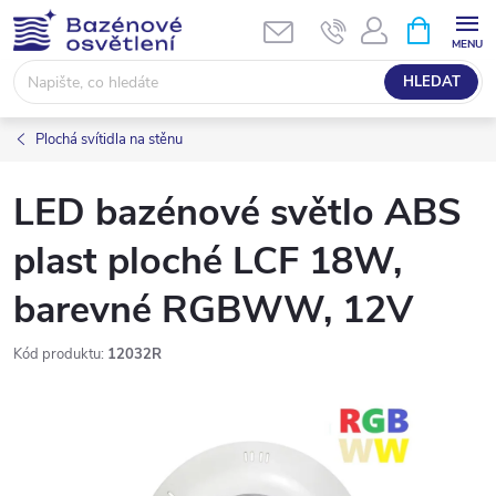
Přejít
NÁKUPNÍ
KOŠÍK
na
obsah
HLEDAT
Plochá svítidla na stěnu
LED bazénové světlo ABS
plast ploché LCF 18W,
barevné RGBWW, 12V
Kód produktu:
12032R