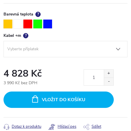
Barevná teplota
?
Kabel +m
?
4 828 Kč
3 990 Kč
bez DPH
Měrná
cena:
VLOŽIT DO KOŠÍKU
Dotaz k produktu
Hlídací pes
Sdílet