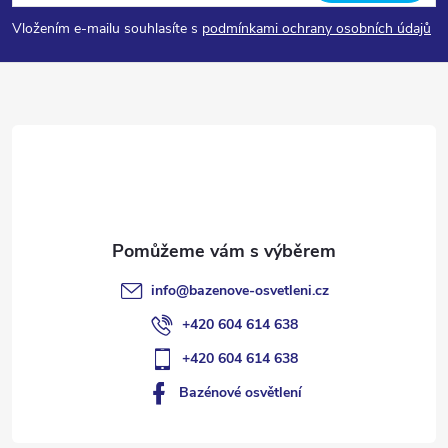
p
Vložením e-mailu souhlasíte s
podmínkami ochrany osobních údajů
a
t
í
info
@
bazenove-osvetleni.cz
+420 604 614 638
+420 604 614 638
Bazénové osvětlení