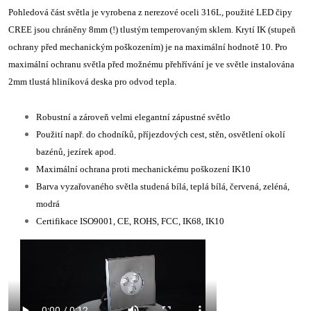
Pohledová část světla je vyrobena z nerezové oceli 316L, použité LED čipy
CREE jsou chráněny 8mm (!) tlustým temperovaným sklem. Krytí IK (stupeň
ochrany před mechanickým poškozením) je na maximální hodnotě 10. Pro
maximální ochranu světla před možnému přehřívání je ve světle instalována
2mm tlustá hliníková deska pro odvod tepla.
Robustní a zároveň velmi elegantní zápustné světlo
Použití např. do chodníků, příjezdových cest, stěn, osvětlení okolí
bazénů, jezírek apod.
Maximální ochrana proti mechanickému poškození IK10
Barva vyzařovaného světla studená bílá, teplá bílá, červená, zeléná,
modrá
Certifikace ISO9001, CE, ROHS, FCC, IK68, IK10