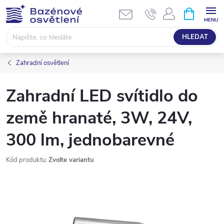
Přejít
NÁKUPNÍ
KOŠÍK
na
obsah
HLEDAT
Zahradní osvětlení
Zahradní LED svítidlo do
země hranaté, 3W, 24V,
300 lm, jednobarevné
Kód produktu:
Zvolte variantu