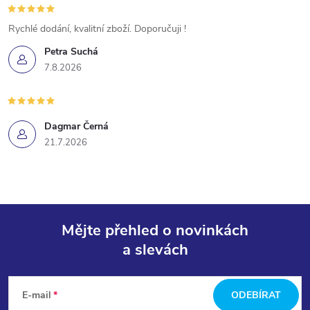
Rychlé dodání, kvalitní zboží. Doporučuji !
Petra Suchá
7.8.2026
Dagmar Černá
21.7.2026
Mějte přehled o novinkách
a slevách
Z
á
E-mail
ODEBÍRAT