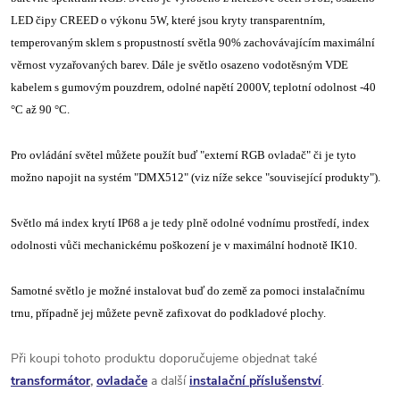
LED čipy CREED o výkonu 5W, které jsou kryty transparentním,
temperovaným sklem s propustností světla 90% zachovávajícím maximální
věrnost vyzařovaných barev. Dále je světlo osazeno vodotěsným VDE
kabelem s gumovým pouzdrem, odolné napětí 2000V, teplotní odolnost -40
°C až 90 °C.
Pro ovládání světel můžete použít buď "externí RGB ovladač" či je tyto
možno napojit na systém "DMX512" (viz níže sekce "související produkty").
Světlo má index krytí IP68 a je tedy plně odolné vodnímu prostředí, index
odolnosti vůči mechanickému poškození je v maximální hodnotě IK10.
Samotné světlo je možné instalovat buď do země za pomoci instalačnímu
trnu, případně jej můžete pevně zafixovat do podkladové plochy.
Při koupi tohoto produktu doporučujeme objednat také
transformátor
,
ovladače
a další
instalační příslušenství
.