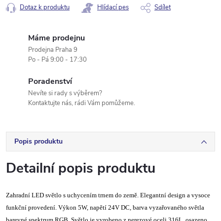
Dotaz k produktu
Hlídací pes
Sdílet
Máme prodejnu
Prodejna Praha 9
Po - Pá 9:00 - 17:30
Poradenství
Nevíte si rady s výběrem?
Kontaktujte nás, rádi Vám pomůžeme.
Popis produktu
Detailní popis produktu
Zahradní LED světlo s uchycením trnem do země. Elegantní design a vysoce
funkční provedení. Výkon 5W, napětí 24V DC, barva vyzařovaného světla
barevné spektrum RGB. Světlo je vyrobeno z nerezové oceli 316L, osazeno