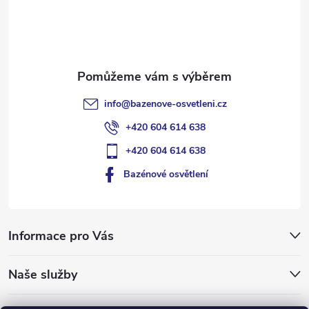
í
info
@
bazenove-osvetleni.cz
+420 604 614 638
+420 604 614 638
Bazénové osvětlení
Informace pro Vás
Naše služby