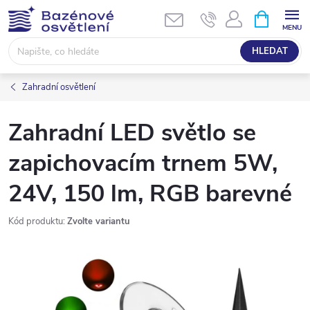
Přejít
NÁKUPNÍ
KOŠÍK
na
obsah
HLEDAT
Zahradní osvětlení
Zahradní LED světlo se
zapichovacím trnem 5W,
24V, 150 lm, RGB barevné
Kód produktu:
Zvolte variantu