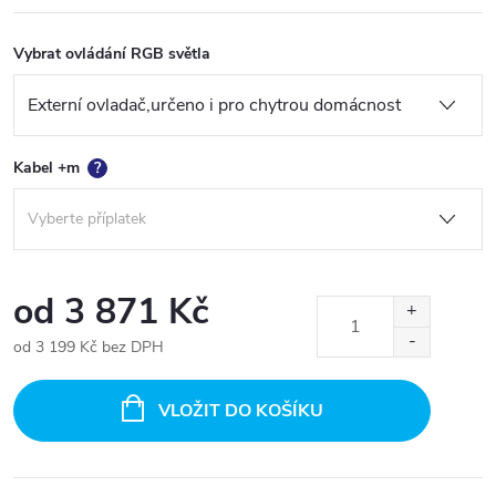
Vybrat ovládání RGB světla
Kabel +m
?
od
3 871 Kč
od
3 199 Kč
bez DPH
Měrná
cena:
VLOŽIT DO KOŠÍKU