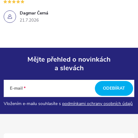
Dagmar Černá
21.7.2026
Mějte přehled o novinkách
a slevách
Z
á
E-mail
ODEBÍRAT
p
Vložením e-mailu souhlasíte s
podmínkami ochrany osobních údajů
a
t